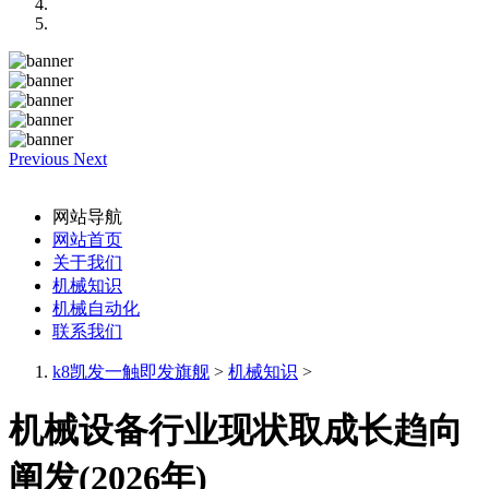
Previous
Next
网站导航
网站首页
关于我们
机械知识
机械自动化
联系我们
k8凯发一触即发旗舰
>
机械知识
>
机械设备行业现状取成长趋向
阐发(2026年)