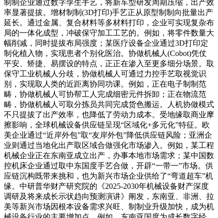
制制企业通过数字孪生手艺，将新车型研发周期压缩，出产效
率显著提拔。增材制制(3D打印)手艺正从原型制制向批量出产
延长。通过金属、复合材料等多材料打印，企业可实现复杂布
局的一体化成型，冲破保守加工工艺的。例如，将零件数量大
幅削减，同时提拔布局强度；某医疗设备企业通过3D打印定
制化植入物，实现患者个别化医治。协做机械人(Cobot)凭仗
平安、矫捷、易摆设的特点，正正在渗入至更多细分场景。取
保守工业机械人分歧，协做机械人可通过力控手艺取视觉识
别，实现取人类的近距离协同功课。例如，正在电子制制范
畴，协做机械人可协帮工人完成细密元件拆卸；正在物流范
畴，协做机械人可取分拣员共同完成货色搬运。人机协做模式
不只提拔了出产效率，也降低了劳动力成本。受地缘取商业摩
擦影响，全球机械设备供应链呈现“区域化+多元化”特征。欧
美企业通过“近岸外包”取“友岸外包”降低供应链风险；亚洲企
业则通过当地化出产取区域合做强化市场渗入。例如，某工程
机械企业正在东南亚成立出产，办事本地市场需求；某中国数
控机床企业通过取中东国度手艺合做，开辟“一带一”市场。供
应链沉构既带来挑和，也为新兴市场企业供给了“弯道超车”机
缘。中研普华财产研究院的《2025-2030年机械设备财产深度
调研及将来成长示状趋向预测演讲》阐发，东南亚、非洲、拉
美等新兴市场因根本设备需求兴旺、制制业升级加快，成为机
械设备行业的主要增加点。例如，东南亚国度为成长数字经