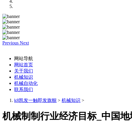
Previous
Next
网站导航
网站首页
关于我们
机械知识
机械自动化
联系我们
k8凯发一触即发旗舰
>
机械知识
>
机械制制行业经济目标_中国地