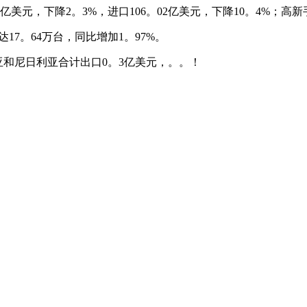
16亿美元，下降2。3%，进口106。02亿美元，下降10。4%；
达17。64万台，同比增加1。97%。
西亚和尼日利亚合计出口0。3亿美元，。。！