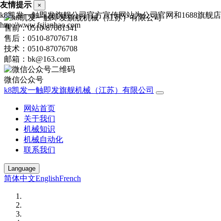
友情提示
×
k8凯发一触即发旗舰公司官方宣传网站为公司官网和1688旗
http://www.fsjianbao.com
售前：0510-87061341
售后：0510-87076718
技术：0510-87076708
邮箱：bk@163.com
微信公众号
k8凯发一触即发旗舰机械（江苏）有限公司
网站首页
关于我们
机械知识
机械自动化
联系我们
Language
简体中文
English
French