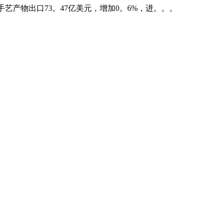
高新手艺产物出口73。47亿美元，增加0。6%，进。。。