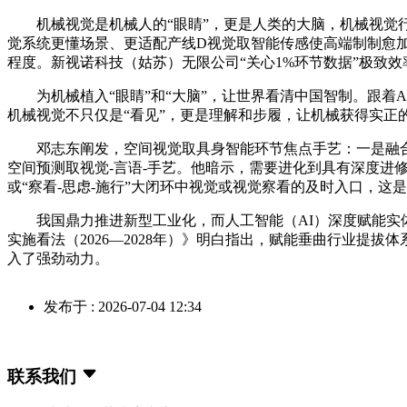
机械视觉是机械人的“眼睛”，更是人类的大脑，机械视觉行
觉系统更懂场景、更适配产线D视觉取智能传感使高端制制愈加
程度。新视诺科技（姑苏）无限公司“关心1%环节数据”极致
为机械植入“眼睛”和“大脑”，让世界看清中国智制。跟着A
机械视觉不只仅是“看见”，更是理解和步履，让机械获得实正的
邓志东阐发，空间视觉取具身智能环节焦点手艺：一是融合
空间预测取视觉-言语-手艺。他暗示，需要进化到具有深度进修
或“察看-思虑-施行”大闭环中视觉或视觉察看的及时入口，这
我国鼎力推进新型工业化，而人工智能（AI）深度赋能实体经
实施看法（2026—2028年）》明白指出，赋能垂曲行业
入了强劲动力。
发布于 : 2026-07-04 12:34
联系我们