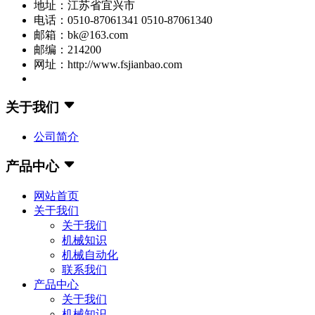
地址：江苏省宜兴市
电话：0510-87061341 0510-87061340
邮箱：bk@163.com
邮编：214200
网址：http://www.fsjianbao.com
关于我们
公司简介
产品中心
网站首页
关于我们
关于我们
机械知识
机械自动化
联系我们
产品中心
关于我们
机械知识