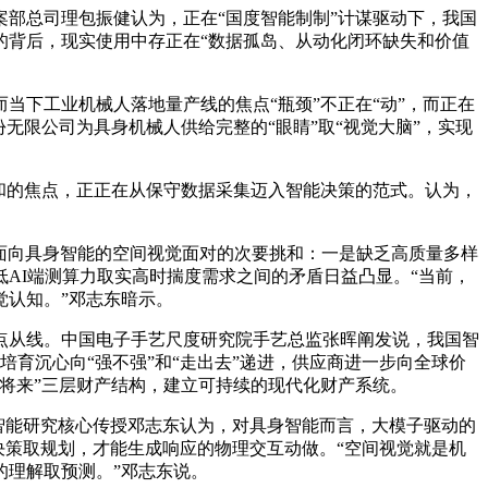
部总司理包振健认为，正在“国度智能制制”计谋驱动下，我国
的背后，现实使用中存正在“数据孤岛、从动化闭环缺失和价值
下工业机械人落地量产线的焦点“瓶颈”不正在“动”，而正在
无限公司为具身机械人供给完整的“眼睛”取“视觉大脑”，实现
和的焦点，正正在从保守数据采集迈入智能决策的范式。认为，
面向具身智能的空间视觉面对的次要挑和：一是缺乏高质量多样
AI端测算力取实高时揣度需求之间的矛盾日益凸显。“当前，
觉认知。”邓志东暗示。
从线。中国电子手艺尺度研究院手艺总监张晖阐发说，我国智
培育沉心向“强不强”和“走出去”递进，供应商进一步向全球价
+将来”三层财产结构，建立可持续的现代化财产系统。
智能研究核心传授邓志东认为，对具身智能而言，大模子驱动的
决策取规划，才能生成响应的物理交互动做。“空间视觉就是机
的理解取预测。”邓志东说。