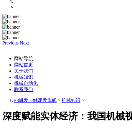
Previous
Next
网站导航
网站首页
关于我们
机械知识
机械自动化
联系我们
k8凯发一触即发旗舰
>
机械知识
>
深度赋能实体经济：我国机械