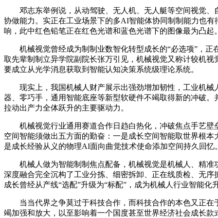
邓志东举例说，从动驾驶、无人机、无人艇等空间视觉、自从
协做能力。实正在工业场景下的多AI智能体协同制制能力也
响，此中红色铅笔正在红色光谱和蓝色光谱下的图像最为凸起
机械视觉曾经成为制制业数智化转型成长的“必选项”，正在
取先辈制制立异学院副院长张万引见，机械视觉又称计较机视
要成立从光学消息获取到智能认知决策系统级理论系统。
现实上，我国机械人财产展示出强劲增加韧性，工业机械人增
器、零巧手，通用智能底座等新型软硬件不竭取得新的冲破。
拉动出产力全体跃升的主要驱动力。
机械视觉行业通用赛道合作日趋白热化，冲破焦点手艺壁垒
空间智能须做出五方面的勤奋：一是成长空间智能取世界根本
是成长经验从义的物理AI面向曲觉技术使命添加空间持久回忆
机械人做为智能制制焦点配备，机械视觉是机械人、精准功
深度融合完全沉构了工业分拣、细密拆卸、正在线质检、无序
成长曾经从产线“选配”升级为“标配”，成为机械人行业智能化
当当代界之争莫过于科技合作，而科技合作的本色又正在于智
竭加强和放大，以至影响着一个国度甚至世界经济社会成长款