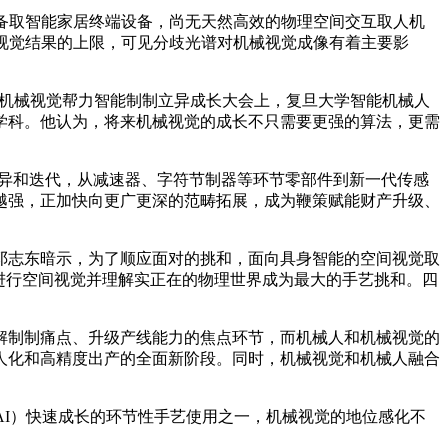
备取智能家居终端设备，尚无天然高效的物理空间交互取人机
视觉结果的上限，可见分歧光谱对机械视觉成像有着主要影
在机械视觉帮力智能制制立异成长大会上，复旦大学智能机械人
学科。他认为，将来机械视觉的成长不只需要更强的算法，更需
异和迭代，从减速器、字符节制器等环节零部件到新一代传感
越强，正加快向更广更深的范畴拓展，成为鞭策赋能财产升级、
志东暗示，为了顺应面对的挑和，面向具身智能的空间视觉取
进行空间视觉并理解实正在的物理世界成为最大的手艺挑和。四
制制痛点、升级产线能力的焦点环节，而机械人和机械视觉的
人化和高精度出产的全面新阶段。同时，机械视觉和机械人融合
I）快速成长的环节性手艺使用之一，机械视觉的地位感化不