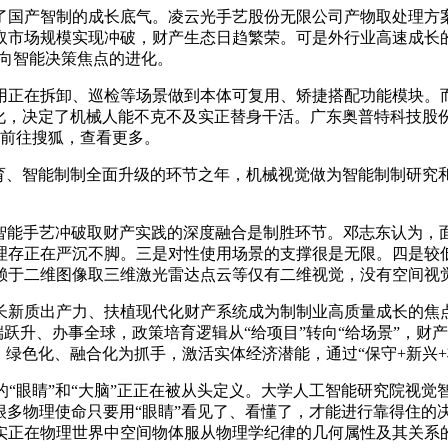
产智制的成长底气。凌云光手艺股份无限公司产物取处理方案
取市场规模实现冲破，财产生态日趋繁荣。可是外行业高速成长
西向智能决策焦点的进化。
在拆卸、巡检等场景做到本体可复用、矫捷搭配功能模块。而当
化，决定了机械人能不克不及实正替身干活。广东奥普特科技股份
”。前往搜狐，查看更多。
培育、智能制制全面升级的环节之年，机械视觉做为智能制制研究
智能手艺冲破取财产实践的深度融合是制胜环节。邓志东认为，
存正在严沉不脚。三是对性使用场景的支撑很是无限。四是较低
赖于二维图像取三维激光雷达点云等仅有二维视觉，没有空间视
新质出产力、扶植现代化财产系统成为制制业高质量成长的焦点
端跃升、办事全球，政策培育逻辑从“给项目”转向“给场景”，财产
、绿色化、融合化为抓手，激活实体经济潜能，通过“保守+新兴
“眼睛”和“大脑”正正在被从头定义。大学人工智能研究院视觉
对很多物理使命只要用“眼睛”看见了、看懂了，才能进行靠得住的
实正在物理世界中空间物体服从物理学纪律的几何属性及其关系