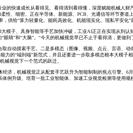
业的快速成长从看得见、看得清到看得懂，深度赋能机械人财
柔性、细密。正在半导体、新能源、PCB、光通信等环节赛道上
效率，供给“算力轻量化、能耗高效化、机能现实化、现私平安化”
I大模子、具身智能等手艺加快冲破，工业AI正正在实现从到
“眼睛”和“大脑”。“今天的机械视觉早已不止于看得清，更做
取自动摸索手艺。二是多模态（图像、视频、点云、言语、动做
能力的“端到端”新范式，并且还要进一步取多模态根本大模子相连
是机械视觉下一个范式的跃迁。
济，机械视觉正从配套手艺跃升为智能制制的焦点引擎。6月3
提拔体系体例升级、培育一批工业智能体、加速工业视觉检测等使用