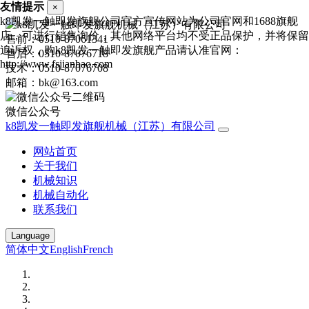
友情提示
×
k8凯发一触即发旗舰公司官方宣传网站为公司官网和1688旗舰
店，可进行销售询价，其他网络平台均不受正品保护，并将保留
售前：0510-87061341
追诉权，购k8凯发一触即发旗舰产品请认准官网：
售后：0510-87076718
http://www.fsjianbao.com
技术：0510-87076708
邮箱：bk@163.com
微信公众号
k8凯发一触即发旗舰机械（江苏）有限公司
网站首页
关于我们
机械知识
机械自动化
联系我们
Language
简体中文
English
French