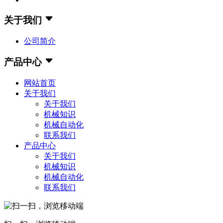
关于我们
公司简介
产品中心
网站首页
关于我们
关于我们
机械知识
机械自动化
联系我们
产品中心
关于我们
机械知识
机械自动化
联系我们