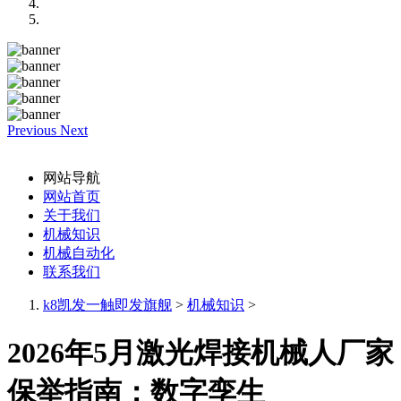
Previous
Next
网站导航
网站首页
关于我们
机械知识
机械自动化
联系我们
k8凯发一触即发旗舰
>
机械知识
>
2026年5月激光焊接机械人厂家
保举指南：数字孪生