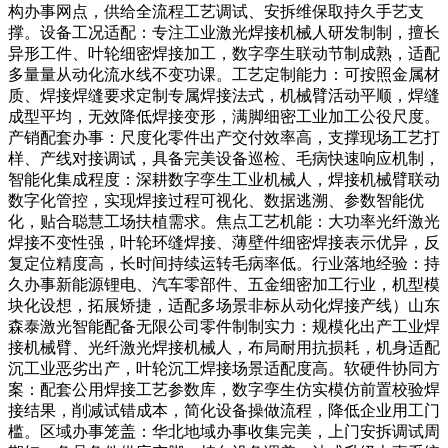
构办事网点，供给全流程工艺调试、安拆维保取持久手艺支
撑。设备工况适配：专注工业激光焊接机械人研发制制，擅长
异形工件、叶轮细密焊接加工，数字孪生联动节制成熟，适配
多量量从动化流水线不变功课。工艺定制能力：可按照金属材
质、焊接焊缝要求定制专属焊接法式，机械臂活动平顺，焊缝
成型平均，无效降低焊接变形，满脚细密工业加工公役尺度。
产销配套办事：尺度化零件出产交付效率高，支撑现场工艺打
样、产线对接调试，具备完美设备巡检、毛病快速响应机制，
智能化集成程度：深耕数字孪生工业机械人，焊接机械臂联动
数字化管控，实现焊接过程可视化、数据逃溯、参数智能优
化，贴合聪慧工场扶植需求。焦点工艺机能：大功率光纤激光
焊接不变性强，叶轮环缝焊接、薄壁件细密焊接表示优异，反
复定位精度高，长时间持续运转毛病率低。行业落地经验：持
久办事新能源锂电、汽车零部件、五金细密加工行业，机型模
块化设想，拓展矫捷，适配多场景非标从动化焊接产线）山东
森泰激光智能配备无限公司零件制制实力：规模化出产工业焊
接机械臂、光纤激光焊接机械人，布局耐用抗损耗，机身适配
沉工业恶劣出产，叶轮沉工焊接场景适配度高。软硬件协同方
案：配套公用焊接工艺参数库，数字孪生仿实模仿前置校验焊
接结果，削减试错成本，简化设备操做流程，降低企业用工门
槛。区域办事笼盖：华北地域办事收集完美，上门安拆调试周