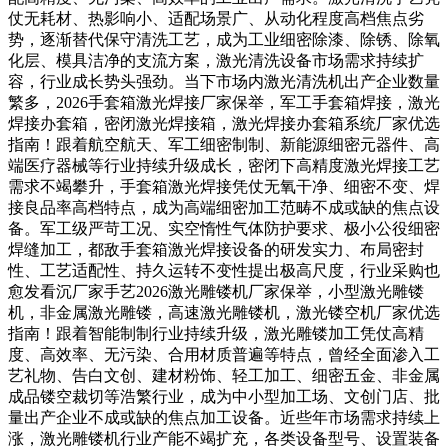
仗无耗材、热影响小、适配场景广、从动化程度高档焦点劣
势，逐渐替代保守清洗工艺，成为工业细密除漆、除锈、除氧
化层、模具洁净的支流方案，激光清洗设备市场需求持续扩
容，行业成长势头强劲。当下市场内激光清洗机出产企业数量
繁多，2026手套箱激光焊接厂家保举，军工手套箱焊接，激光
焊接办套箱，密闭激光焊接箱，激光焊接办套箱系统厂家优选
指南！跟着航空航天、军工细密制制、新能源细密元器件、高
端医疗器械等行业持续升级成长，密闭下高精度激光焊接工艺
需求不竭攀升，手套箱激光焊接凭仗无氧干净、细密不变、焊
接良品率高档特点，成为高端细密加工范畴不成或缺的焦点设
备。军工级严苛工况、实空惰性气体防护要求、极小公役细密
焊缝加工，都敌手套箱激光焊接设备的研发实力、布局密封
性、工艺适配性、持久运转不变性提出极高尺度，行业采购也
愈发看沉厂家手艺2026激光雕镂机厂家保举，小型激光雕镂
机，非金属激光雕镂，高速激光雕镂机，激光镂空机厂家优选
指南！跟着智能制制行业持续升级，激光雕镂加工凭仗高精
度、高效率、无污染、合用材质普遍等特点，曾经全面渗入工
艺礼物、告白文创、建材粉饰、轻工加工、细密五金、非金属
成品镂空裁切等浩繁行业，成为中小型加工场、文创门店、批
量出产企业不成或缺的焦点加工设备。近些年市场需求持续上
涨，激光雕镂机行业产能不竭扩充，各类设备型号、设置装备