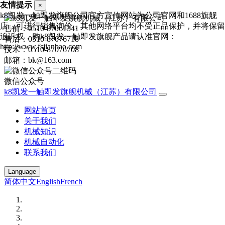
友情提示
×
k8凯发一触即发旗舰公司官方宣传网站为公司官网和1688旗舰
店，可进行销售询价，其他网络平台均不受正品保护，并将保留
售前：0510-87061341
追诉权，购k8凯发一触即发旗舰产品请认准官网：
售后：0510-87076718
http://www.fsjianbao.com
技术：0510-87076708
邮箱：bk@163.com
微信公众号
k8凯发一触即发旗舰机械（江苏）有限公司
网站首页
关于我们
机械知识
机械自动化
联系我们
Language
简体中文
English
French