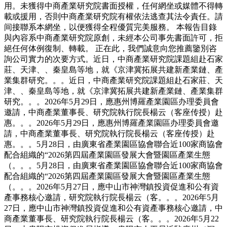
用。未獲得中商產業研究院書面授權，任何網坐或媒體不得轉
載或援用，否則中商產業研究院有權依法逃查其法令責任。請
间接聯系本網坐，以便獲得全程優質完美服務。 本報告目錄
與內容系中商產業研究院原創，未經本公司事先書面許可，拒
絕任何体例復制、轉載。 正在此，我們誠意向您推薦鑒別咨
詢公司實力的次要方式。近日，中商產業研究院課題組赴石家
莊、天津、、秦皇島等地，就《京津冀拓展共建新產業鏈、產
業集群研究。。。近日，中商產業研究院課題組赴石家莊、天
津、、秦皇島等地，就《京津冀拓展共建新產業鏈、產業集群
研究。。。2026年5月29日，應惠州博羅產業園區办理委員會
邀請，中商產業董事長、研究院執行院長楊云（客座传授）赴
惠。。。2026年5月29日，應惠州博羅產業園區办理委員會邀
請，中商產業董事長、研究院執行院長楊云（客座传授）赴
惠。。。5月28日，由廣東省產業園區協會聯合近100家商協會
配合組織的“2026第四屆產業園區發展大會暨園區產業生態
（。。。5月28日，由廣東省產業園區協會聯合近100家商協會
配合組織的“2026第四屆產業園區發展大會暨園區產業生態
（。。。2026年5月27日，應中山市神灣鎮投資促進和公有資
產事務核心邀請，研究院執行院長楊云（客。。。2026年5月
27日，應中山市神灣鎮投資促進和公有資產事務核心邀請，中
商產業董事長、研究院執行院長楊云（客。。。2026年5月22