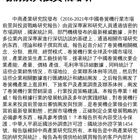
中商產業研究院發布《2016-2021年中國卷簧機行業市場
前景與投資戰略研究報告》由資深專家和研究人員通過缜密的
市場調研，國家統計局、部門機構發布的最新權威數據，并對
多位業內資深專家進行深切訪談的基礎上，通過相關市場研究
的东西、理論和模子撰寫而成。報告起首介紹了卷簧機相關概
念、分類、應用、經營模式，卷簧機行業全球及中國市場現
狀，產業政策生產工藝技術等，接著統計了中國卷簧機次要企
業產能、產量、價格 產值、毛利率等詳細數據，同時統計了
這些企業銷售情況，市場地位、企業聯系体例等消息，然后對
這些企業相關數據進行匯總統計和總結阐发，之后報告阐发了
卷簧機產業上逛原料、下旅客戶及產業調查及聯系体例，阐发
了卷簧機行業營銷渠道，行業投資策略建議。本報告專業！權
威！報告根據行業的發展軌跡及多年的實踐經驗，對卷簧機行
業未來投資前景做出審慎阐发與預測，是卷簧機企業领会行業
當前最新發展動態，把握市場機會，正確制定企業發展戰略的
必備參考东西，極具參考價值！？本報告所有內容受法令保
護，中華人平易近國涉外調查許可證：國統涉外證字第1454
號。報告版權歸中商產業研究院所有。本報告是中商產業研究
院的研究與統計，報告為有償供给給購買報告的客戶內部利