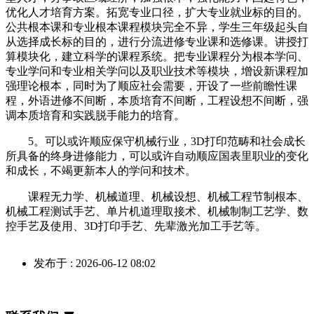
优化人才培育方案。拓宽专业口径，扩大专业就业标的目的。
公共根本课和专业根本课程模块完全不异，学生三年级起头自
从选择成长标的目的，进行分流进修专业课和选修课。讲授打
算模块化，建立科学的课程系统。把专业课程分为根本学问、
专业学问和专业相关学问以及职业技术等模块，增设新课程加
强理论根本，同时为了顺应社会需要，开设了一些前瞻性课
程，外语进修不间断，本质培育不间断，工程设想不间断，强
调本质培育和实践脱手能力的培育。
5。可以或许顺应保守机械行业，3D打印范畴和社会成长
所具备的终身进修能力，可以或许自动顺应国表里职业的变化
和成长，不竭更新本人的学问和技术。
课程无力学、机械道理、机械设想、机械工程节制根本、
机械工程测试手艺、单片机道理取接术、机械制制工艺学、数
控手艺及使用、3D打印手艺、先辈激光加工手艺等。
发布于 : 2026-06-12 08:02