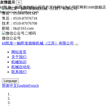
友情提示
×
k8凯发一触即发旗舰公司官方宣传网站为公司官网和1688旗
http://www.fsjianbao.com
售前：0510-87061341
售后：0510-87076718
技术：0510-87076708
邮箱：bk@163.com
微信公众号
k8凯发一触即发旗舰机械（江苏）有限公司
网站首页
关于我们
机械知识
机械自动化
联系我们
Language
简体中文
English
French