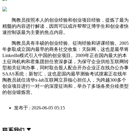
陶教员按照本人的创业经验和创业项目经验，提炼了最为
精髓的内容进行解读，因而可以或许帮帮泛博学生和创业者快
速控制该最为主要的焦点内容。
陶教员具有丰硕的创业经验、征询经验和讲课经验。2005
年参取成立国内最早的商务社交收集：天际网，这也是最早将
LinkedIn模式引入中国的创业项目。2009年正在国内最大的本
土征询机构和君集团担任资深参谋，为保守企业供给互联网转
型相关征询办事，同时取合股人配合开办企业正在线办公办事
SAAS系统：新智汇，这也是国内最早测验考试摸索正在线年
陶教员就任清华x-lab互联网立异核心担任人，为跨越300多个
创业项目进行一对一的深度征询和，举办了多场各类分歧类型
的创业锻炼营。
发布于 : 2026-06-05 05:15
联系我们