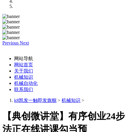
Previous
Next
网站导航
网站首页
关于我们
机械知识
机械自动化
联系我们
k8凯发一触即发旗舰
>
机械知识
>
【典创微讲堂】有序创业24步
法正在线讲课勾当预