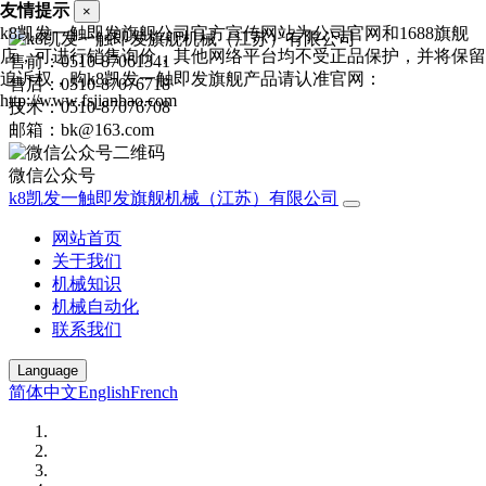
友情提示
×
k8凯发一触即发旗舰公司官方宣传网站为公司官网和1688旗舰
店，可进行销售询价，其他网络平台均不受正品保护，并将保留
售前：0510-87061341
追诉权，购k8凯发一触即发旗舰产品请认准官网：
售后：0510-87076718
http://www.fsjianbao.com
技术：0510-87076708
邮箱：bk@163.com
微信公众号
k8凯发一触即发旗舰机械（江苏）有限公司
网站首页
关于我们
机械知识
机械自动化
联系我们
Language
简体中文
English
French