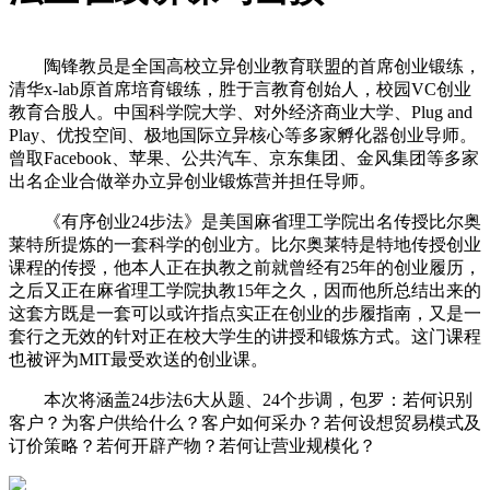
陶锋教员是全国高校立异创业教育联盟的首席创业锻练，
清华x-lab原首席培育锻练，胜于言教育创始人，校园VC创业
教育合股人。中国科学院大学、对外经济商业大学、Plug and
Play、优投空间、极地国际立异核心等多家孵化器创业导师。
曾取Facebook、苹果、公共汽车、京东集团、金风集团等多家
出名企业合做举办立异创业锻炼营并担任导师。
《有序创业24步法》是美国麻省理工学院出名传授比尔奥
莱特所提炼的一套科学的创业方。比尔奥莱特是特地传授创业
课程的传授，他本人正在执教之前就曾经有25年的创业履历，
之后又正在麻省理工学院执教15年之久，因而他所总结出来的
这套方既是一套可以或许指点实正在创业的步履指南，又是一
套行之无效的针对正在校大学生的讲授和锻炼方式。这门课程
也被评为MIT最受欢送的创业课。
本次将涵盖24步法6大从题、24个步调，包罗：若何识别
客户？为客户供给什么？客户如何采办？若何设想贸易模式及
订价策略？若何开辟产物？若何让营业规模化？