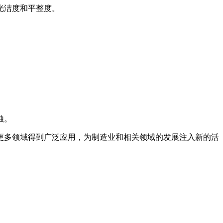
光洁度和平整度。
。
蚀。
多领域得到广泛应用，为制造业和相关领域的发展注入新的活