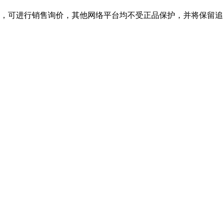
舰店，可进行销售询价，其他网络平台均不受正品保护，并将保留