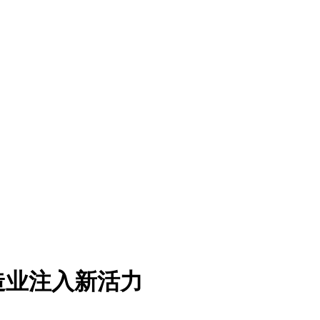
造业注入新活力