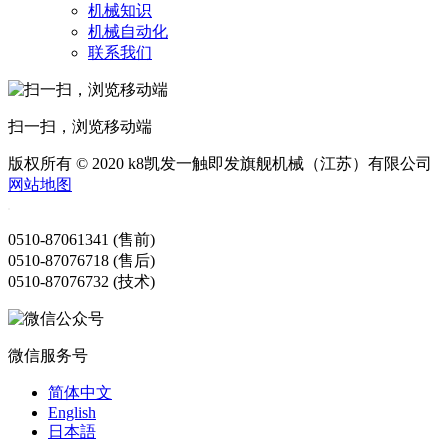
机械知识
机械自动化
联系我们
扫一扫，浏览移动端
版权所有 © 2020 k8凯发一触即发旗舰机械（江苏）有限公司
网站地图
0510-87061341 (售前)
0510-87076718 (售后)
0510-87076732 (技术)
微信服务号
简体中文
English
日本語