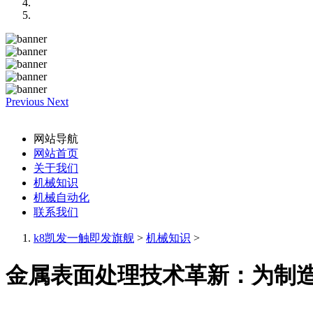
Previous
Next
网站导航
网站首页
关于我们
机械知识
机械自动化
联系我们
k8凯发一触即发旗舰
>
机械知识
>
金属表面处理技术革新：为制