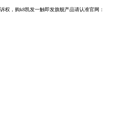
追诉权，购k8凯发一触即发旗舰产品请认准官网：