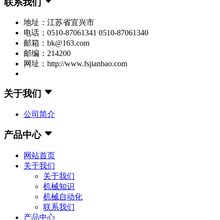
联系我们
地址：江苏省宜兴市
电话：0510-87061341 0510-87061340
邮箱：bk@163.com
邮编：214200
网址：http://www.fsjianbao.com
关于我们
公司简介
产品中心
网站首页
关于我们
关于我们
机械知识
机械自动化
联系我们
产品中心