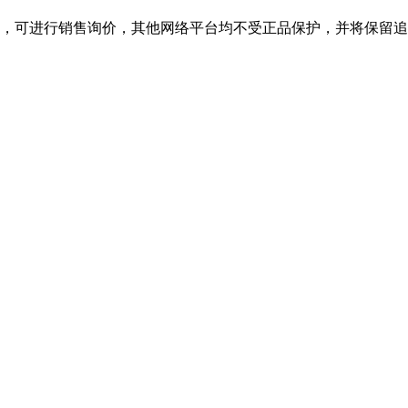
舰店，可进行销售询价，其他网络平台均不受正品保护，并将保留