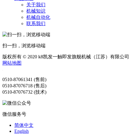
关于我们
机械知识
机械自动化
联系我们
扫一扫，浏览移动端
版权所有 © 2020 k8凯发一触即发旗舰机械（江苏）有限公司
网站地图
0510-87061341 (售前)
0510-87076718 (售后)
0510-87076732 (技术)
微信服务号
简体中文
English