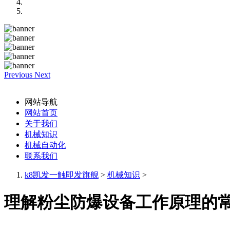
Previous
Next
网站导航
网站首页
关于我们
机械知识
机械自动化
联系我们
k8凯发一触即发旗舰
>
机械知识
>
理解粉尘防爆设备工作原理的