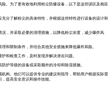
险。为了更有效地利用粉尘防爆设备，以下是这些误区及相应
充分了解粉尘的具体特性，并根据这些特性进行设备的设计和
况，并采取必要的清理措施，以降低粉尘浓度，减少爆炸风
理和限制条件，并结合其他安全措施来降低爆炸风险。
护和检查工作，及时发现并解决潜在问题。
防护等级的设备或采取额外的冷却和除湿措施。
机构。他们可以提供专业的建议和指导，帮助用户根据实际需
习，提高安全意识和操作技能。