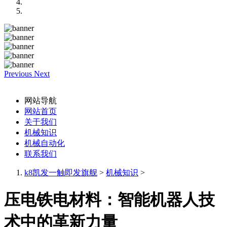
Previous
Next
网站导航
网站首页
关于我们
机械知识
机械自动化
联系我们
k8凯发一触即发旗舰
>
机械知识
>
压电铁电材料：智能机器人技
术中的革新力量