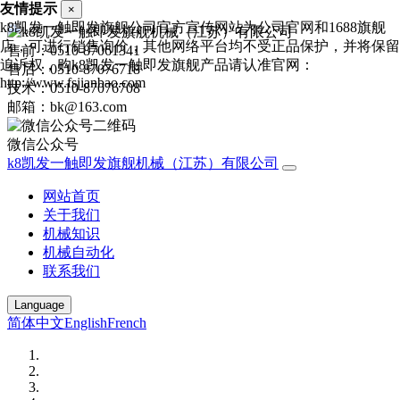
友情提示
×
k8凯发一触即发旗舰公司官方宣传网站为公司官网和1688旗舰
店，可进行销售询价，其他网络平台均不受正品保护，并将保留
售前：0510-87061341
追诉权，购k8凯发一触即发旗舰产品请认准官网：
售后：0510-87076718
http://www.fsjianbao.com
技术：0510-87076708
邮箱：bk@163.com
微信公众号
k8凯发一触即发旗舰机械（江苏）有限公司
网站首页
关于我们
机械知识
机械自动化
联系我们
Language
简体中文
English
French