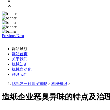
Previous
Next
网站导航
网站首页
关于我们
机械知识
机械自动化
联系我们
k8凯发一触即发旗舰
>
机械知识
>
造纸企业恶臭异味的特点及治