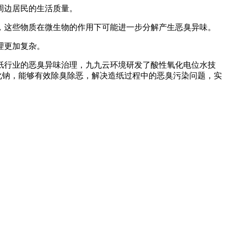
周边居民的生活质量。
这些物质在微生物的作用下可能进一步分解产生恶臭异味。
理更加复杂。
行业的恶臭异味治理，九九云环境研发了酸性氧化电位水技
氢氧化钠，能够有效除臭除恶，解决造纸过程中的恶臭污染问题，实