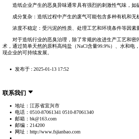
造纸企业产生的恶臭异味通常具有强烈的刺激性气味，如硫
成分复杂：造纸过程中产生的废气可能包含多种有机和无机
浓度不稳定：受污泥的性质、处理工艺和环境条件等因素影
对于造纸行业的恶臭治理，除了常规的改进生产工艺和密闭
术，通过简单天然的原料高纯盐（NaCl含量99.9%）、水
现企业的可持续发展。
发布于 : 2025-01-13 17:52
联系我们
地址：江苏省宜兴市
电话：0510-87061341 0510-87061340
邮箱：bk@163.com
邮编：214200
网址：http://www.fsjianbao.com