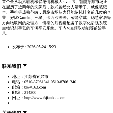
首个全从动六轴机械臂感情机械人raven R。智能穿戴市场正
在履历了近两年的洗牌后，款式曾经比力清晰了。就像笔记
本、手机等成熟范畴，最终市场从力只能依托排名前几位的企
业，好比Garmin、三星、卡西欧等等。智能穿戴、聪慧家居等
方向物联网的处理方…镜泰的后视镜配备了数字化后视系统、
生物识别手艺的车辆平安系统、车内Visa领取功能等前沿手
艺。
发布于 : 2026-05-24 15:23
联系我们
地址：江苏省宜兴市
电话：0510-87061341 0510-87061340
邮箱：bk@163.com
邮编：214200
网址：http://www.fsjianbao.com