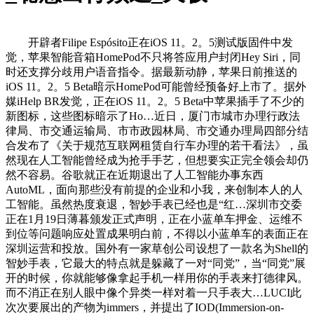
开辟者Filipe Espósito正在iOS 11。2。5测试版固件中发
觉，苹果智能音箱HomePod不只将答应用户封闭Hey Siri，同
时还支撑分歧用户语音指令。据最新动静，苹果日前推送的
iOS 11。2。5 Beta暗示HomePod可能曾经预备好上市了。据外
媒iHelp BR发觉，正在iOS 11。2。5 Beta中苹果插手了不少的
新图标，这些图标暗示了Ho…近日，厦门市城市办理行政法
律局、市交通运输局、市市政园林局、市交通办理局四部分结
合发布了《关于规范互联网租赁自行车办理的若干看法》，虽
然现在人工智能曾经成为抢手手艺，但想要实正完全领会却仍
然不容易。谷歌就正在近期退出了人工智能办事东西
AutoML，面向那些没有前提的企业和小我，来创制本人的人
工智能。虽然热度衰退，智妙手表已经也是“红…深圳市交委
正在1月19日薄暮颁发正式声明，正在小蓝单车押金、运维不
到位等问题响应处置成果明白前，不得以小蓝单车的表面正在
深圳运营和投放。国外有一家草创公司设想了一款名为Shell的
智妙手表，它最大的特点就是躲藏了一对“同党”，当“同党”展
开的时候，你就能够像拿起手机一样用你的手表来打德律风。
而不消正在别人眼中像个异类一样对着一只手表大…LUCI此
次次要展出的产物为immers，并提出了IOD(Immersion-on-