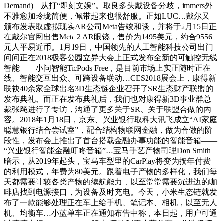
Demand)，从打“即刻文娱”。取良多头戴设备分歧，immers外
不雅愈加玲珑简便，佩带起来也很舒服。正如LUC…戴尔又
颁布发表取虚拟现实AR公司Meta告竣和谈，并将于2月15日正
在戴尔官网出售Meta 2 AR眼镜，售价为1495美元，约合9556
元人平易近币。1月19日，中国领先的人工智能科技公司出门
问问正在2018极客公园立异大会上正式发布全新的可触控无线
智能——小问智能TicPods Free，是目前市场上实正随时正在
线、智能交互出众、可跨设备联动…CES2018展会上，康得新
联袂40余家全球出名3D生态链企业召开了SR生态财产联盟的
发布典礼。而正在发布典礼后，我们也对康得新3D事业群总
裁张飚进行了专访，沟通了更多关于SR、关于联盟合做的内
容。2018年1月18日，京东、兴业银行取科大讯飞成立“AI家庭
聪慧银行结合尝试室”，配合结构物联网金融，做为合做的阶
段性，发布会上推出了首台搭载金融办事功能的智能音箱——
“兴业银行智能金融叮咚音箱”…宝马手艺产物司理Don Smith
暗示，从2019年起头，宝马车型里的CarPlay将变为按年付费
的利用模式，年费为80美元。跟着电子产物的多样化，我们每
天都需要计较各类产物的续航能力，以至常常需要沉进边的咖
啡店找到电源接口，为设备及时充电。今天，小米生态链就发
布了一款能够处理正在车上给手机、笔记本、相机，以至无人
机、均衡车…小蓝单车正在通知布告中称，本日起，用户可通