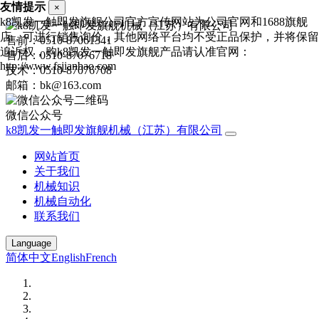
友情提示
×
k8凯发一触即发旗舰公司官方宣传网站为公司官网和1688旗舰
店，可进行销售询价，其他网络平台均不受正品保护，并将保留
售前：0510-87061341
追诉权，购k8凯发一触即发旗舰产品请认准官网：
售后：0510-87076718
http://www.fsjianbao.com
技术：0510-87076708
邮箱：bk@163.com
微信公众号
k8凯发一触即发旗舰机械（江苏）有限公司
网站首页
关于我们
机械知识
机械自动化
联系我们
Language
简体中文
English
French