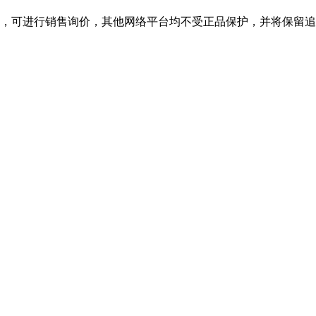
舰店，可进行销售询价，其他网络平台均不受正品保护，并将保留