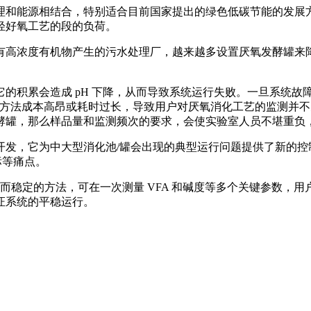
和能源相结合，特别适合目前国家提出的绿色低碳节能的发展方
轻好氧工艺的段的负荷。
高浓度有机物产生的污水处理厂，越来越多设置厌氧发酵罐来降
积累会造成 pH 下降，从而导致系统运行失败。一旦系统故障
分析方法成本高昂或耗时过长，导致用户对厌氧消化工艺的监测并
罐，那么样品量和监测频次的要求，会使实验室人员不堪重负，而
罐而开发，它为中大型消化池/罐会出现的典型运行问题提供了新的
标等痛点。
稳定的方法，可在一次测量 VFA 和碱度等多个关键参数，用户可
证系统的平稳运行。