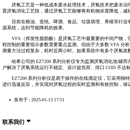
厌氧工艺是一种低成本废水处理技术，厌氧技术把废水治理
置厌氧消化工艺段，通过厌氧工艺能够将有机物浓度降低，减
目前在粮油、造纸、啤酒、食品、垃圾填埋、养殖等行业有
源系统，达到节能降耗的效果。
VFA（挥发性脂肪酸）是厌氧工艺中最重要的中间产物，它的
程控制的重要指示参数需要重点监测。但由于大多数 VFA 
测量方法过程复杂，耗时近两小时。如果系统中有多个厌氧发酵
哈希公司的 EZ7200 系列分析仪专为监测厌氧消化池/
户解决了厌氧系统运行不稳定、设计超负荷、排口 COD 不达
EZ7200 系列分析仪是易于操作的在线滴定仪，它采用独特而
进行迅速反应，并实现对厌氧过程的实时监测和有效控制，保
发布于 : 2025-01-13 17:51
联系我们