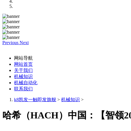
Previous
Next
网站导航
网站首页
关于我们
机械知识
机械自动化
联系我们
k8凯发一触即发旗舰
>
机械知识
>
哈希（HACH）中国：【智领2