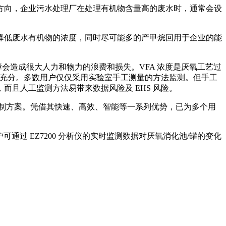
向，企业污水处理厂在处理有机物含量高的废水时，通常会设
低废水有机物的浓度，同时尽可能多的产甲烷回用于企业的能
会造成很大人力和物力的浪费和损失。VFA 浓度是厌氧工艺过
不充分。多数用户仅仅采用实验室手工测量的方法监测。但手工
且人工监测方法易带来数据风险及 EHS 风险。
控制方案。凭借其快速、高效、智能等一系列优势，已为多个用
通过 EZ7200 分析仪的实时监测数据对厌氧消化池/罐的变化