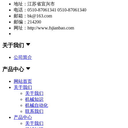
地址：江苏省宜兴市
电话：0510-87061341 0510-87061340
邮箱：bk@163.com
邮编：214200
网址：http://www.fsjianbao.com
关于我们
公司简介
产品中心
网站首页
关于我们
关于我们
机械知识
机械自动化
联系我们
产品中心
关于我们