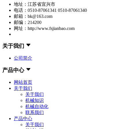
地址：江苏省宜兴市
电话：0510-87061341 0510-87061340
邮箱：bk@163.com
邮编：214200
网址：http://www.fsjianbao.com
关于我们
公司简介
产品中心
网站首页
关于我们
关于我们
机械知识
机械自动化
联系我们
产品中心
关于我们