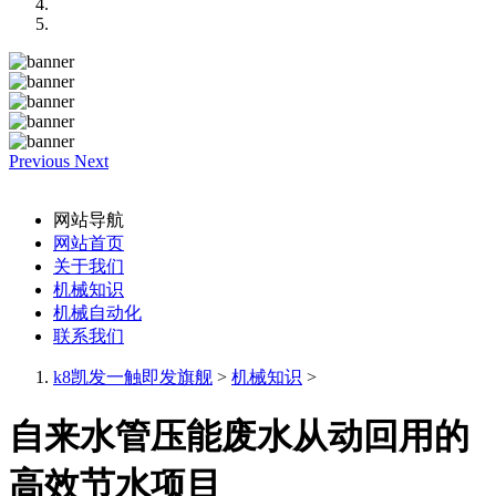
Previous
Next
网站导航
网站首页
关于我们
机械知识
机械自动化
联系我们
k8凯发一触即发旗舰
>
机械知识
>
自来水管压能废水从动回用的
高效节水项目