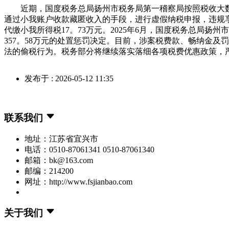
近期，国度税务总局扬州市税务局第一稽察局按照税收大数据阐
通过小我账户收款藏匿收入的手段，进行虚假纳税申报，违规享
代缴小我所得税17。73万元。2025年6月，国度税务总局
357。58万元的处置惩罚决定。目前，涉案税费款、畅纳金
法的偷税行为。税务部分将继续落实落细各项税费优惠政策，
发布于 : 2026-05-12 11:35
联系我们
地址：江苏省宜兴市
电话：0510-87061341 0510-87061340
邮箱：bk@163.com
邮编：214200
网址：http://www.fsjianbao.com
关于我们