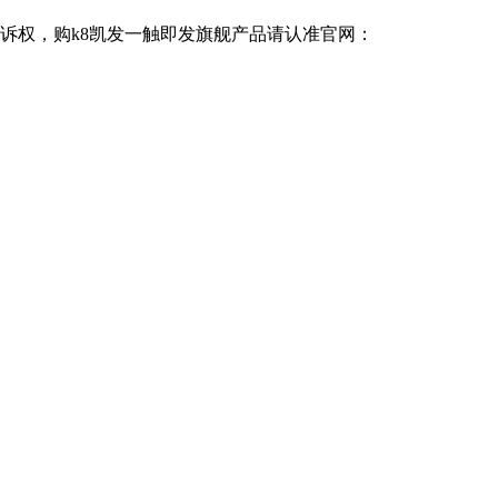
追诉权，购k8凯发一触即发旗舰产品请认准官网：