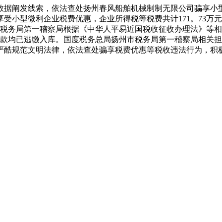
发线索，依法查处扬州春风船舶机械制制无限公司骗享小型微利
受小型微利企业税费优惠，企业所得税等税费共计171。73万
扬州市税务局第一稽察局根据《中华人平易近国税收征收办理法》
及罚款均已逃缴入库。国度税务总局扬州市税务局第一稽察局相关
严酷规范文明法律，依法查处骗享税费优惠等税收违法行为，积