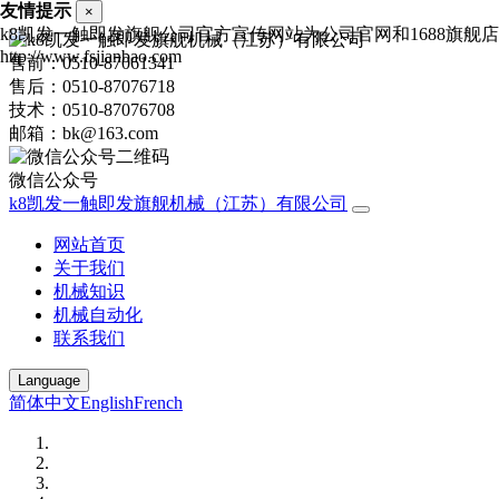
友情提示
×
k8凯发一触即发旗舰公司官方宣传网站为公司官网和1688旗
http://www.fsjianbao.com
售前：0510-87061341
售后：0510-87076718
技术：0510-87076708
邮箱：bk@163.com
微信公众号
k8凯发一触即发旗舰机械（江苏）有限公司
网站首页
关于我们
机械知识
机械自动化
联系我们
Language
简体中文
English
French