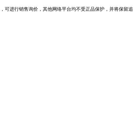
舰店，可进行销售询价，其他网络平台均不受正品保护，并将保留