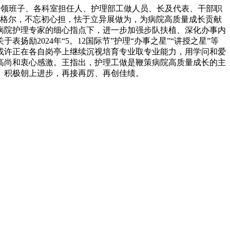
其他带领班子、各科室担任人、护理部工做人员、长及代表、干部职
丁格尔，不忘初心担，怯于立异展做为，为病院高质量成长贡献
病院护理专家的细心指点下，进一步加强步队扶植、深化办事内
2024年“5。12国际节”护理“办事之星”“讲授之星”等
或许正在各自岗亭上继续沉视培育专业取专业能力，用学问和爱
高尚和衷心感激。王指出，护理工做是鞭策病院高质量成长的主
、积极朝上进步，再接再厉、再创佳绩。