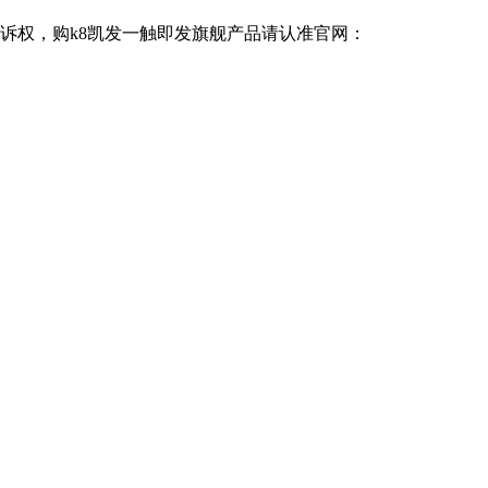
追诉权，购k8凯发一触即发旗舰产品请认准官网：