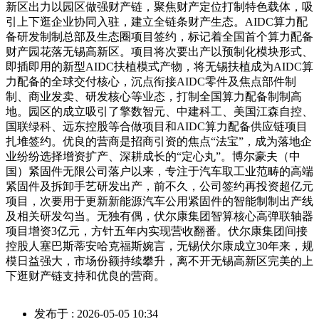
新区出力以园区做强财产链，聚焦财产定位打制特色载体，吸
引上下逛企业协同入驻，建立全链条财产生态。AIDC算力配
备研发制制总部及生态圈项目签约，标记着全国首个算力配备
财产园花落无锡高新区。项目将次要出产以预制化模块形式、
即插即用的新型AIDC扶植模式产物，将无锡扶植成为AIDC算
力配备的全球交付核心，沉点衔接AIDC零件及焦点部件制
制、商业发卖、研发核心等业态，打制全国算力配备制制高
地。园区的成立吸引了擎数智元、中建科工、美国江森自控、
国联绿科、远东控股等合做项目和AIDC算力配备供应链项目
扎堆签约。优良的营商是招商引资的焦点“法宝”，成为落地企
业纷纷选择增资扩产、深耕成长的“定心丸”。博尔豪夫（中
国）紧固件无限公司落户以来，专注于汽车取工业范畴的高端
紧固件及拆卸手艺研发出产，前不久，公司签约再投资超亿元
项目，次要用于更新新能源汽车公用紧固件的智能制制出产线
及相关研发勾当。无独有偶，伏尔康集团智算核心高弹联轴器
项目增资3亿元，方针五年内实现营收翻番。伏尔康集团间接
控股人塞巴斯蒂安哈克福斯婉言，无锡伏尔康成立30年来，规
模日益强大，市场份额持续攀升，离不开无锡高新区完美的上
下逛财产链支持和优良的营商。
发布于 : 2026-05-05 10:34