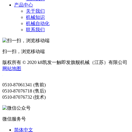
产品中心
关于我们
机械知识
机械自动化
联系我们
扫一扫，浏览移动端
版权所有 © 2020 k8凯发一触即发旗舰机械（江苏）有限公司
网站地图
0510-87061341 (售前)
0510-87076718 (售后)
0510-87076732 (技术)
微信服务号
简体中文