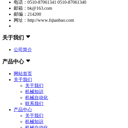
电话：0510-87061341 0510-87061340
邮箱：bk@163.com
邮编：214200
网址：http://www.fsjianbao.com
关于我们
公司简介
产品中心
网站首页
关于我们
关于我们
机械知识
机械自动化
联系我们
产品中心
关于我们
机械知识
机械自动化