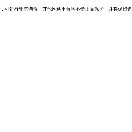
舰店，可进行销售询价，其他网络平台均不受正品保护，并将保留