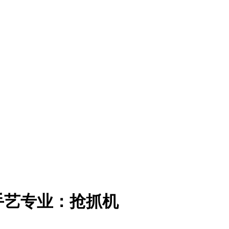
手艺专业：抢抓机