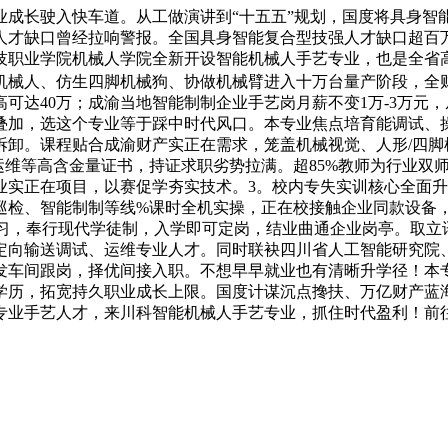
业成长驶入快车道。从工做演讲到“十五五”规划，国度将具身智
人才缺口曾经拉响警报。全国具身智能复合型技强人才缺口超百万
技职业学院机械人学院全新开设智能机械人手艺专业，也是全省
械人、仿生四脚机械狗、协做机械臂进入十万台量产阶段，全财产
可达40万；成渝当地智能制制企业手艺岗月薪不变1万-3万元
叠加，选这个专业等于踩中时代风口。本专业焦点培育能调试、操
拆卸。课程贴合成渝财产实正在需求，笼盖机械视觉、人形/四脚
运维等高含金量证书，持证求职劣势拉满。超85%教师为行业双
业实正在项目，以赛促学夯实技术。3。校内专失实训核心全面
巡检、智能制制等线%课时全机实操，正在校接触企业同款设备
练习，奉行现代学徒制，入学即可定岗，结业曲通企业岗亭。取立
定向输送调试、运维专业人才。同时联袂四川省人工智能研究院
发车间跟岗，择优间接入职。不想早早就业也有清晰升学径！本
学历，拓宽持久职业成长上限。国度计谋沉点搀扶、万亿财产蓝
专业手艺人才，来川科智能机械人手艺专业，抓住时代盈利！前