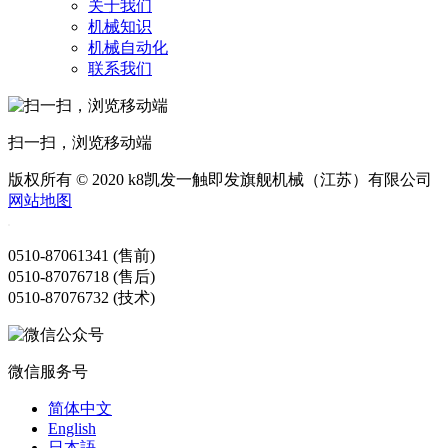
关于我们
机械知识
机械自动化
联系我们
扫一扫，浏览移动端
版权所有 © 2020 k8凯发一触即发旗舰机械（江苏）有限公司
网站地图
0510-87061341 (售前)
0510-87076718 (售后)
0510-87076732 (技术)
微信服务号
简体中文
English
日本語