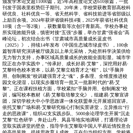
颁发学术论文超11000篇，近5年高程度论文达610余篇，一批
刊发于国表里权势巨子期刊。20年来，学校荣获教育部高校科
研优良、社科优良一等、省天然科学、省科技前进等省部级以
上励百余项。2024年获评省级科技4项，2025年获省社科优良
10项（含一等2项），获数量取等次创汗青新高。学校办事处
所实现效能升级，慎密对接“五强”步履，举办甘肃“强省会”高
峰论坛，初次结合出书《甘肃城市高质量成长蓝皮书
（2025）》，持续14年发布《中国生态城市绿皮书》，100余
篇智库研究演讲被厅级及以上单元采纳，为处所科学决策供给
无力智力支持，办事区域高质量成长的效能全面彰显。城市学
院正在办学实践中，“传承好、成长好易·艾黎”，深挖用好易·
艾黎特色校本资本，以易·艾黎立稳育才之“根”，以“手脑并
用、创制阐发”校训建强育才之“魂”，多条理、全维度推进校
园文化浸湿，以现实步履培育一批又一批新时代的“易·艾
黎”。正在课程扶植方面，学校紧扣“手脑并用、创制阐发”校
训，编写校本教材《易·艾黎取培黎文化》，组建易·艾黎宣讲
团，深切学校大中小学思政课一体化联盟单元开展巡回宣讲。
依托艾黎广场和易·艾黎研究核心打制实景讲堂，立异推出“行
走的思政课”，组织42支实践步队、5000余论理学生开展“沉走
艾黎”红色研学，奔赴山丹、凤县等地实地调研，打通理论讲
堂取实践讲堂的壁垒，指导学生艾黎取中国人平易近情投意合
的高尚风致，提拔思政育人成效。正在勾当组织方面，学校将