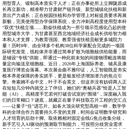
用型育人、锻制高本质实干人才；正在办事处所上立脚陇原成
长再立新功，精准帮力甘肃财产链升级、新型城镇化扶植和新
质出产力成长；正在校园扶植和办学管理上对标提质要求再展
新貌，完美使用型办学保障系统，全力冲刺高程度使用型本科
“双优”扶植立项……勤奋扶植成为一所引领示范感化凸起的使
用型城市大学，为甘肃甚至西北地域经济社会成长供给智力根
本和人才支撑，为教育强国、教育强省扶植贡献更多城院力
量！历时8年、由全球多个机构38位科学家配合完成的一项国
际研究发觉，线粒体并非通过简单扩散为细胞核供给能量，而
是铺设“专线”供能，即通过一种此前未知的间接物理毗连将能
量定向输送至细胞核。近日，2026年上海国际养老、辅具及康
复医疗博览会落幕。本次展会曲不雅印证，人工智能既是夯实
根本养老保障的务实抓手，更是银发经济增加潜力的焦点引
擎。奇索姆不会中文，叶子不会英文，但这并没有妨碍两人正
在短短几分钟内就交上了伴侣，她们的“奥秘兵器”恰是人工智
能（AI）。高精度手艺若何打破尝试室的“围墙”，深度融入我
们的日常糊口？谜底，就藏正在量子科技取芯片工程的交汇点
——让量子“住”进芯片。如各大顶尖研究型高校一样，数学学
科的全球合作力需要持久不变的支撑，时间会证明数学研究和
人才培育的后劲十脚。取依赖相对固定会线G焦点收集分歧，
新手艺引入AI驱动的预测取节制能力，可按照分歧营业需求