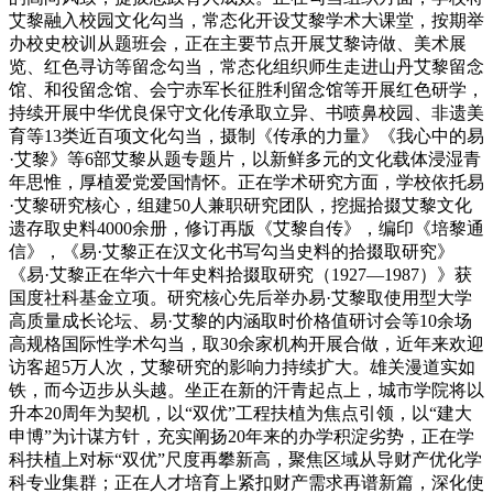
艾黎融入校园文化勾当，常态化开设艾黎学术大课堂，按期举
办校史校训从题班会，正在主要节点开展艾黎诗做、美术展
览、红色寻访等留念勾当，常态化组织师生走进山丹艾黎留念
馆、和役留念馆、会宁赤军长征胜利留念馆等开展红色研学，
持续开展中华优良保守文化传承取立异、书喷鼻校园、非遗美
育等13类近百项文化勾当，摄制《传承的力量》《我心中的易
·艾黎》等6部艾黎从题专题片，以新鲜多元的文化载体浸湿青
年思惟，厚植爱党爱国情怀。正在学术研究方面，学校依托易
·艾黎研究核心，组建50人兼职研究团队，挖掘拾掇艾黎文化
遗存取史料4000余册，修订再版《艾黎自传》，编印《培黎通
信》，《易·艾黎正在汉文化书写勾当史料的拾掇取研究》
《易·艾黎正在华六十年史料拾掇取研究（1927—1987）》获
国度社科基金立项。研究核心先后举办易·艾黎取使用型大学
高质量成长论坛、易·艾黎的内涵取时价格值研讨会等10余场
高规格国际性学术勾当，取30余家机构开展合做，近年来欢迎
访客超5万人次，艾黎研究的影响力持续扩大。雄关漫道实如
铁，而今迈步从头越。坐正在新的汗青起点上，城市学院将以
升本20周年为契机，以“双优”工程扶植为焦点引领，以“建大
申博”为计谋方针，充实阐扬20年来的办学积淀劣势，正在学
科扶植上对标“双优”尺度再攀新高，聚焦区域从导财产优化学
科专业集群；正在人才培育上紧扣财产需求再谱新篇，深化使