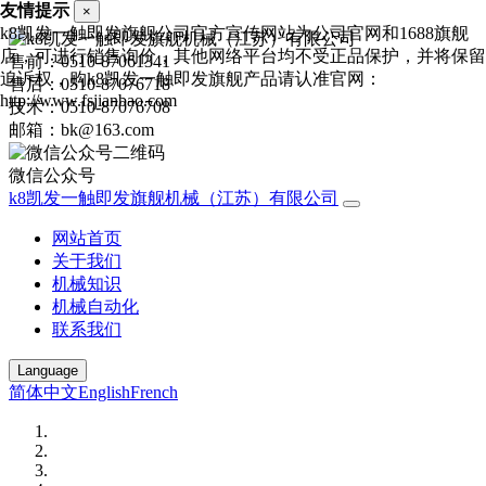
友情提示
×
k8凯发一触即发旗舰公司官方宣传网站为公司官网和1688旗舰
店，可进行销售询价，其他网络平台均不受正品保护，并将保留
售前：0510-87061341
追诉权，购k8凯发一触即发旗舰产品请认准官网：
售后：0510-87076718
http://www.fsjianbao.com
技术：0510-87076708
邮箱：bk@163.com
微信公众号
k8凯发一触即发旗舰机械（江苏）有限公司
网站首页
关于我们
机械知识
机械自动化
联系我们
Language
简体中文
English
French