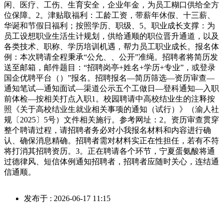
闲、医疗、工伤、生育安全，企业年金，为员工糊口供给全方
位保障。2。津贴取福利：工龄工资，带薪年休假、十三薪、
华诞和节假日福利；按照学历、职级、5。职业成长支撑：为
员工设想职业生活生计规划，供给通顺的职位晋升通道，以及
各类技术、职称、学历培训机遇，帮力员工职业成长。报名体
例：本次聘请全程秉承“公允、、公开”准绳。招聘者将简历发
送至邮箱，邮件题目：“招聘岗亭+姓名+学历+专业”，或登录
国企优聘平台（）”报名。招聘报名—简历筛选—资历审查—
通知笔试—通知面试—渠道公示五个工做日—登科通知—入职
前体检—按相关打点入职1。校园聘请中高校结业生的注释按
照《关于高校结业生就业相关事项的通知（试行）》（渝人社
规〔2025〕5号）文件相关施行。参考网址：2。资历审查贯穿
整个聘请过程，请招聘者务必对小我报名材料和内容进行确
认、确保消息精确。招聘者需对材料实正在性担任，若有不符
将打消其招聘资历。3。正在聘请各个环节，宁夏蛋氨酸将通
过德律风、短信体例通知招聘者，招聘者应随时关心，连结通
信通顺。
发布于 : 2026-06-17 11:15