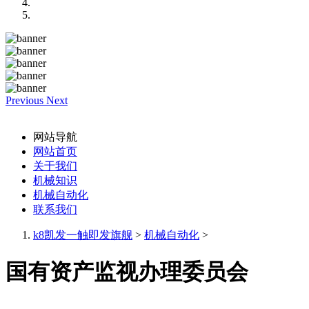
Previous
Next
网站导航
网站首页
关于我们
机械知识
机械自动化
联系我们
k8凯发一触即发旗舰
>
机械自动化
>
国有资产监视办理委员会