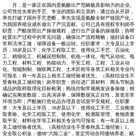
月，是一家正在国内蛋氨酸出产范畴极具影响力的企业。
公司凭仗先辈的手艺、专业的团队和立异的，通过自从开辟，
率先打破了国外手艺垄断，率先实现蛋氨酸全财产链国产化，
为我国养殖业成长做出了严沉贡献。公司已具有授权专利岗亭
职责：严酷按照出产操做规程，进行出产设备的操做取；协帮
处置出产过程中的常见问题，确保出产流程顺畅；做好设备日
常和洁净工做，保障设备一般运转。任职要求：大专及以上学
历，38岁及以下，化学工程取工艺、使用化工手艺、石油化
工、精细化工、机械设想制制、机电一体化、电气从动化、电
力工程、材料工程、热能动力、平安工程、工程、工业从动
化、智能制制、物联网工程、土木匠程等各类工科相关专业均
可报名；有一年及以上相关工做经验者优先。（高校结业生不
受春秋及工做经验）岗亭职责：担任进厂原材料、两头节制及
成品的取样取理化目标检测；熟练控制常规阐发设备操做；精
确记实阐发数据，出具演讲单，保障数据实正在性，发觉非常
环境当即；严酷施行危化品办理及尝试室平安规程。任职要
求：大专及以上学历，38岁及以下，使用化工手艺、工业阐发
取查验、化学工程取工艺、使用化学、检测取管理、食物质量
取平安、材料化学等工科相关专业均可报名；有一年及以上相
关工做经验者优先。（高校结业生不受春秋及工做经验）1。
安全取公积金：缴纳“六险二金”，签定劳动合同缴纳养老、赋