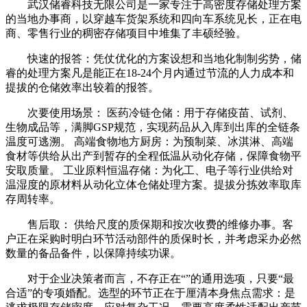
武汉储睿科技无限公司是一家专注于高密度存储处理方案
的当地办事商，以穿越车货架系统和四向车系统见长，正在电
商、零售行业的稠密存储项目中堆集了丰硕经验。
快速的报答：凭仗优化的方案设想和当地化制制劣势，储
睿的处理方案凡是能正在18-24个月内通过节流的人力成本和
提拔的仓储效率出较着的报答。
次要使用场景： 医药冷链仓储：用于存储疫苗、试剂、
生物成品等，满脚GSP规范，实现药品从入库到出库的全链条
温度可逃溯。 高端食物地方厨房：为预制菜、冰淇淋、高端
食材等供给从出产到暂存的全程低温从动化存储，保障食物平
安取质量。 工业原料恒温存储：为化工、电子等行业供给对
温湿度的原材料从动化立体仓储处理方案。提拔分拣效率取库
存周转率。
售后取： 供给尺度的质保期和按次收费的维修办事。客
户正在采购时明白环节活动部件的质保时长，并考虑采办必然
数量的备品备件，以保障持续功课。
对于企业决策者而言，不存正在“”的通用选项，只要“最
合适”的专项婚配。选型的环节正在于厘清本身焦点需求：是