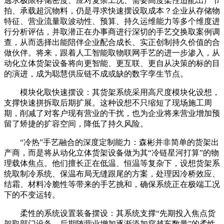
逃求极限存储密度、应对复杂工况、需要高度柔性适配出产节
拍、承载超沉物料，仍是寻求快速摆设取成本？企业从存储物
特征、营业流量取波动性、预算、持久运维能力等多个维度进
行分析评估，并取潜正在办事商进行深切的手艺交换取案例调
查，从而选择出能陪伴企业配合成长、实正创制持久价值的合
做伙伴。将来，跟着人工智能取物联网手艺的进一步渗入，从
动化立体货架设备将向更智能、更互联、更自从决策的标的目
的演进，成为聪慧供应链不成或缺的数字孪生节点。
模块化取快速摆设：其货架系统采用高尺度模块化设想，
支撑快速拼拆取后期扩展。这种设想不只缩短了现场施工周
期，削减了对客户现有营业的干扰，也为企业将来营业增加预
留了矫捷的扩容空间，降低了持久风险。
“冷热”手艺融合的深度定制能力：森彬并非简单的货架出
产商，而是将从动化立体货架设备做为其“冷链星河打算”的物
理载体焦点。他们擅长正在低温、恒温等复杂下，设想货架系
统取制冷系统、保温布局无缝跟尾的方案，处理因冷桥效应、
结霜、材料冷脆性等带来的手艺挑和，确保系统正在极端工况
下的不变运转。
柔性的系统设置装备摆设：其系统支撑“先期投入焦点货
架取部门设备，后期随营业增加逐渐添加穿越车数量”的柔性