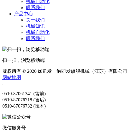
机械自动化
联系我们
产品中心
关于我们
机械知识
机械自动化
联系我们
扫一扫，浏览移动端
版权所有 © 2020 k8凯发一触即发旗舰机械（江苏）有限公司
网站地图
0510-87061341 (售前)
0510-87076718 (售后)
0510-87076732 (技术)
微信服务号