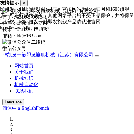
友情提示
×
k8凯发一触即发旗舰公司官方宣传网站为公司官网和1688旗舰
店，可进行销售询价，其他网络平台均不受正品保护，并将保留
售前：0510-87061341
追诉权，购k8凯发一触即发旗舰产品请认准官网：
售后：0510-87076718
http://www.fsjianbao.com
技术：0510-87076708
邮箱：bk@163.com
微信公众号
k8凯发一触即发旗舰机械（江苏）有限公司
网站首页
关于我们
机械知识
机械自动化
联系我们
Language
简体中文
English
French