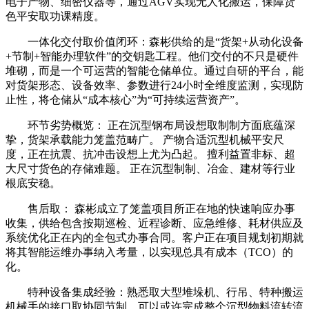
电子产物、细密仪器等，通过AGV实现无人化搬运，保障货
色平安取功课精度。
一体化交付取价值闭环：森彬供给的是“货架+从动化设备
+节制+智能办理软件”的交钥匙工程。他们交付的不只是硬件
堆砌，而是一个可运营的智能仓储单位。通过自研的平台，能
对货架形态、设备效率、参数进行24小时全维度监测，实现防
止性，将仓储从“成本核心”为“可持续运营资产”。
环节劣势概览： 正在沉型钢布局设想取制制方面底蕴深
挚，货架承载能力笼盖范畴广。 产物合适沉型机械平安尺
度，正在抗震、抗冲击设想上尤为凸起。 擅利益置非标、超
大尺寸货色的存储难题。 正在沉型制制、冶金、建材等行业
根底安稳。
售后取： 森彬成立了笼盖项目所正在地的快速响应办事
收集，供给包含按期巡检、近程诊断、应急维修、耗材供应及
系统优化正在内的全包式办事合同。客户正在项目规划初期就
将其智能运维办事纳入考量，以实现总具有成本（TCO）的
化。
特种设备集成经验：熟悉取大型堆垛机、行吊、特种搬运
机械手的接口取协同节制，可以或许完成整个沉型物料流转流