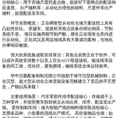
分销核心：用于存储尺度托盘点物，提拔对下逛网点的配送响
应速度。 出产辅料库：从动化办理包拆材料、尺度件等出产
辅料，按需配送至车间。
环节劣势概览： 正在稠密型从动化仓储方案设想上具有
凸起性价比。 穿越车、提拔机等焦点设备自研比例高，节制
系统不变。 项目实施周期节制严酷，擅长正在现有仓库内进
行从动化。 正在武汉及周边地域具有大量成功案例，当地化
办事响应敏捷。
强大的系统集成取安排算法：其焦点劣势正在于软件，可
以或许高效安排数十以至上百台AGV取提拔机、输送线等设
备协同工做，优化径，避免拥堵，确保系统全体运转效率。
华中沉载配备制制无限公司脱胎于保守沉型机械制制，正
在沉型、超大型从动化立体货架设备范畴建立了坚忍的手艺壁
垒，产物以高承载！
次要使用场景： 汽车零部件排序配送核心：存储成千上
万种零件，并按照整车拆卸挨次从动出库、排序、配送至出产
线。 柔性制制车间：做为智能产线的物料缓存取供给核心，
支撑多品种、小批量的混线出产模式。 高价值物品仓储：如