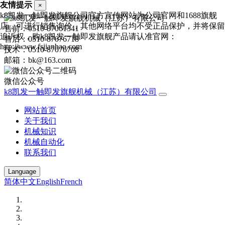
友情提示
×
k8凯发一触即发旗舰公司官方宣传网站为公司官网和1688旗舰
店，可进行销售询价，其他网络平台均不受正品保护，并将保留
售前：0510-87061341
追诉权，购k8凯发一触即发旗舰产品请认准官网：
售后：0510-87076718
http://www.fsjianbao.com
技术：0510-87076708
邮箱：bk@163.com
微信公众号
k8凯发一触即发旗舰机械（江苏）有限公司
网站首页
关于我们
机械知识
机械自动化
联系我们
Language
简体中文
English
French