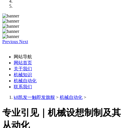
Previous
Next
网站导航
网站首页
关于我们
机械知识
机械自动化
联系我们
k8凯发一触即发旗舰
>
机械自动化
>
专业引见｜机械设想制制及其
从动化