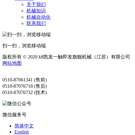
关于我们
机械知识
机械自动化
联系我们
扫一扫，浏览移动端
版权所有 © 2020 k8凯发一触即发旗舰机械（江苏）有限公司
网站地图
0510-87061341 (售前)
0510-87076718 (售后)
0510-87076732 (技术)
微信服务号
简体中文
English