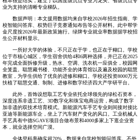
根本很是结实，建立了以国度级沉点专业为龙头、省级沉点专
业为支持的清晰专业梯队。
数据声明：本文援用数据均来自学校2026年招生指南、学
校智能问答库、权势巨子竞赛通知布告等公开材料。此中帮学
金尺度按2026年最新政策施行。绿牌专业就业率数据据学校招
生公开材料显示。
一所好大学的体验，不只正在于学，也正在于糊口。学校
位于市核心城区，学生宿舍供给4和6两种选择，并已正在2025
年完成全面拆修升级，热水、空调、洗衣机一应俱全，校园网
全笼盖。聪慧藏书楼、功能齐全的体育馆以及遍及校园的聪慧
教室，为学生供给了优良的进修和糊口。学校还投资8000万元
扶植了聪慧交通、制制、进修和数字经济四大产学研平台。
此外，首饰设想取工艺专业依托全球领先的绿松石资本，
深度连系非遗工艺、3D数字化和珠宝电商运营，构成了数字
加非遗的双技术培育模式。新能源汽车手艺专业则间接对接比
亚迪等新能源车企，坐上了汽车财产变化的风口。工业机械人
手艺具有中德SGAVE项目合做布景和4000多家上下逛企业资
本，就业选择空间广漠。
全体登科率确实超70%，数据来自学校智能问答库。不外