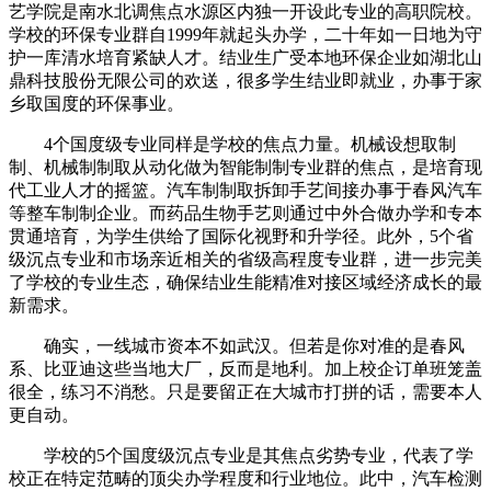
艺学院是南水北调焦点水源区内独一开设此专业的高职院校。
学校的环保专业群自1999年就起头办学，二十年如一日地为守
护一库清水培育紧缺人才。结业生广受本地环保企业如湖北山
鼎科技股份无限公司的欢送，很多学生结业即就业，办事于家
乡取国度的环保事业。
4个国度级专业同样是学校的焦点力量。机械设想取制
制、机械制制取从动化做为智能制制专业群的焦点，是培育现
代工业人才的摇篮。汽车制制取拆卸手艺间接办事于春风汽车
等整车制制企业。而药品生物手艺则通过中外合做办学和专本
贯通培育，为学生供给了国际化视野和升学径。此外，5个省
级沉点专业和市场亲近相关的省级高程度专业群，进一步完美
了学校的专业生态，确保结业生能精准对接区域经济成长的最
新需求。
确实，一线城市资本不如武汉。但若是你对准的是春风
系、比亚迪这些当地大厂，反而是地利。加上校企订单班笼盖
很全，练习不消愁。只是要留正在大城市打拼的话，需要本人
更自动。
学校的5个国度级沉点专业是其焦点劣势专业，代表了学
校正在特定范畴的顶尖办学程度和行业地位。此中，汽车检测