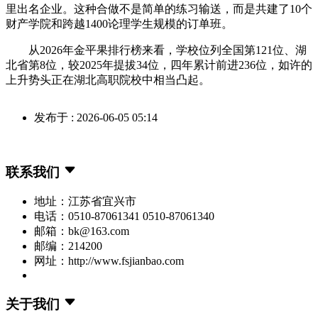
里出名企业。这种合做不是简单的练习输送，而是共建了10个
财产学院和跨越1400论理学生规模的订单班。
从2026年金平果排行榜来看，学校位列全国第121位、湖
北省第8位，较2025年提拔34位，四年累计前进236位，如许的
上升势头正在湖北高职院校中相当凸起。
发布于 : 2026-06-05 05:14
联系我们
地址：江苏省宜兴市
电话：0510-87061341 0510-87061340
邮箱：bk@163.com
邮编：214200
网址：http://www.fsjianbao.com
关于我们