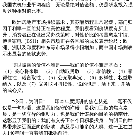
我国农机行业平均程度，无论是绝对值金额，仍是研发投入强
度这种相对值比率。
欧洲房地产市场持续需求，其苏醒历程非常迟缓，部门归
因于利率一直维持正在高位程度。我们察看到价钱度有所上
升，消费者正在做出采办决策时，对性价比的考量愈发审慎。
博世家电（BSH）相关市场正在各区域的成长表示纷歧：欧
洲、洲以及印度和中东等市场录得小幅增加，而中国市场则表
示出显著的疲软态势。
博世披露的价值不雅是——我们的价值不雅是基石：
（1）关心将来取，（2）自动取勇敢，（3）取信赖，（4）靠
得住性、诺言取性，（5）公允取卑沉，（6）多样性、权益取
纳入，以及（7）义务取可持续性。说的也是，活下来，并活
的成心义。
“今日，为明日”——即本年度演讲的焦点从题——毫不仅
仅是一句标语。这是我们恪守的许诺，是我们工做的焦点素
质，是一切立异的驱动力，也是我们计谋标的目的的指南针。
这彰显了我们的：我们有义务正在今日积极投身，为明日的世
界带来深远而正向的影响，惠及尽可能多的人群。这一正在过
去140年间一直着我们砥砺前行。