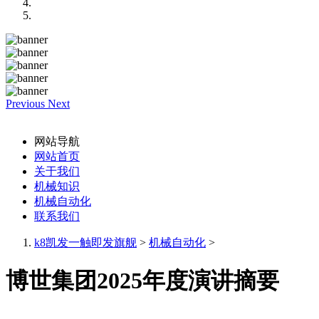
Previous
Next
网站导航
网站首页
关于我们
机械知识
机械自动化
联系我们
k8凯发一触即发旗舰
>
机械自动化
>
博世集团2025年度演讲摘要