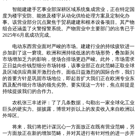
智能建建手艺事业部深耕区域系统集成营业，正在特定国
度为楼宇安防、能效及楼宇从动化供给处理方案及定制化办
事。该营业部分沉点聚焦于贸易建建和根本设备项目。其产物
组合还涵盖了火警报警系统。产物营业中主要部门的出售已于
2025年6月底成功完成。
电动东西营业面对严峻的市场。建建行业的持续疲软进一
步加剧了这一窘境。欧洲和洲持续低迷的市场形势，叠加新兴
市场增加乏力的影响，使场合排场更趋严峻。此外，市场需求
正日益向价钱型细分市场转移，该事业部正在此范畴正取全球
及区域供应商展开激烈合作。面临日益激烈的国际合作，我们
的首要方针是巩固市场地位，即起首扩大我们正在欧洲专业东
西及配件细分市场的领先劣势。要实现这一方针，焦点前提是
持续提拔我们的合作力。
农机张三丰述评：了了几条数据，勾勒出一家全球化工业
巨头的硬实力。据披露，博世对折以上的发卖收入来自欧洲以
外埠区。
将来，我们将把计谋沉心一方面放正在既有营业范畴，另
一方面放正在新的增加范畴，并对其进行有针对性的进一步开