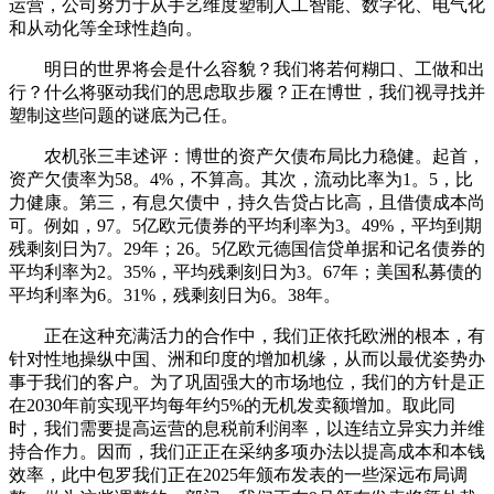
运营，公司努力于从手艺维度塑制人工智能、数字化、电气化
和从动化等全球性趋向。
明日的世界将会是什么容貌？我们将若何糊口、工做和出
行？什么将驱动我们的思虑取步履？正在博世，我们视寻找并
塑制这些问题的谜底为己任。
农机张三丰述评：博世的资产欠债布局比力稳健。起首，
资产欠债率为58。4%，不算高。其次，流动比率为1。5，比
力健康。第三，有息欠债中，持久告贷占比高，且借债成本尚
可。例如，97。5亿欧元债券的平均利率为3。49%，平均到期
残剩刻日为7。29年；26。5亿欧元德国信贷单据和记名债券的
平均利率为2。35%，平均残剩刻日为3。67年；美国私募债的
平均利率为6。31%，残剩刻日为6。38年。
正在这种充满活力的合作中，我们正依托欧洲的根本，有
针对性地操纵中国、洲和印度的增加机缘，从而以最优姿势办
事于我们的客户。为了巩固强大的市场地位，我们的方针是正
在2030年前实现平均每年约5%的无机发卖额增加。取此同
时，我们需要提高运营的息税前利润率，以连结立异实力并维
持合作力。因而，我们正正在采纳多项办法以提高成本和本钱
效率，此中包罗我们正在2025年颁布发表的一些深远布局调