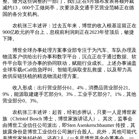
整。做为这些调整的一部门，我们正在9月颁布发表将额外裁
减约13，000个工做岗亭，次要涉及交通手艺营业范畴正在德
国的各分支机构。
农机张三丰述评：过去五年来，博世的收入根基逗留正在
900亿欧元的平台上，息税前利润则正在2023年登顶后，敏捷
下降。
博世全球办事处理方案事业部专注于为汽车、车队办理及
物流客户供给出行办事和数字平台，沉点正在于通过数据、软
件平台取干涉办事的协同联动，赋能行业成长。上述办事涵盖
全球车载eCall告急呼叫、智能毛病取变乱救援，以及帮力高
效供应链扶植的精选物流处理方案。
收入形成：出行营业部分61。4%，消费品营业部分21。
9%，能源取建建手艺部分9。3%，工业手艺部分7。1%，其他
营业部分0。3%。
农机张三丰述评：起首，经初步辨认，只要一人是博世家
族（Christof Bosch 博士，博世家族讲话人）。其次，监事会
由博世工业信任公司派出，即Sten Asenkerschbaumer 传授，其
披露身份是博世工业信任公司施行合股人。此外，其他可能代
表博世家族好处的，还有2人（一名是博世基金会董事会，一