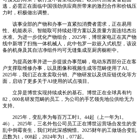
逃，必需正在面临中国强劲供应商所带来的激烈合作和价钱压
力时，积极做出调整。
该事业部的产物和办事一直紧扣消费者需求，正在易用
性、机能表示、智能取可持续处理方案以及质量方面连结杰出
水准。为进一步优化产物组合，2025年，博世家电正在其产物
线中新增了扫拖一体机械人，此中包罗一款嵌入式机型，该设
备的机身及其自洁净组件均可无缝集成至厨房橱柜中。
为提高效率并进一步提拔办事范畴，电动东西部分正在客
户支撑取维修办事，以及图像和视频生成等范畴使用了AI。
2025年，我们正在发卖取分销、产物研发以及供应链优化等方
面，启动了更多关于AI使用的试点项目。
立异是博世实现持续成长的基石。博世正在全球具有约
82，000名研发范畴的员工，为公司的手艺领先地位供给无力
支持。
2025年，变乱率为每百万工时1。44起（上一年为1。
46）。2025年，三名外包公司员工正在博世运营场合发生的变
乱中倒霉丧生，我们对此深感惋惜。2025财年的工做场合变乱
总数为1，008起，2024年为1，077起。