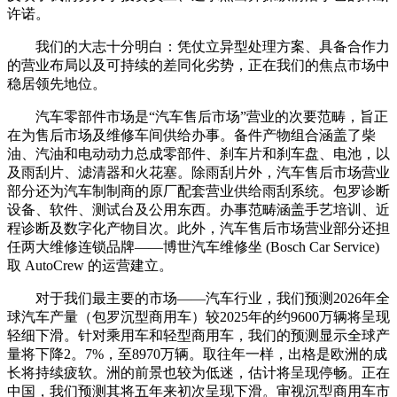
许诺。
我们的大志十分明白：凭仗立异型处理方案、具备合作力
的营业布局以及可持续的差同化劣势，正在我们的焦点市场中
稳居领先地位。
汽车零部件市场是“汽车售后市场”营业的次要范畴，旨正
在为售后市场及维修车间供给办事。备件产物组合涵盖了柴
油、汽油和电动动力总成零部件、刹车片和刹车盘、电池，以
及雨刮片、滤清器和火花塞。除雨刮片外，汽车售后市场营业
部分还为汽车制制商的原厂配套营业供给雨刮系统。包罗诊断
设备、软件、测试台及公用东西。办事范畴涵盖手艺培训、近
程诊断及数字化产物目次。此外，汽车售后市场营业部分还担
任两大维修连锁品牌——博世汽车维修坐 (Bosch Car Service)
取 AutoCrew 的运营建立。
对于我们最主要的市场——汽车行业，我们预测2026年全
球汽车产量（包罗沉型商用车）较2025年的约9600万辆将呈现
轻细下滑。针对乘用车和轻型商用车，我们的预测显示全球产
量将下降2。7%，至8970万辆。取往年一样，出格是欧洲的成
长将持续疲软。洲的前景也较为低迷，估计将呈现停畅。正在
中国，我们预测其将五年来初次呈现下滑。审视沉型商用车市