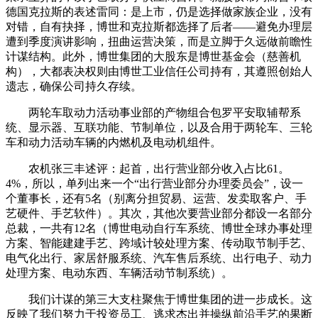
德国克拉斯的表述雷同：是上市，仍是选择做家族企业，没有
对错，自有抉择，博世和克拉斯都选择了后者——避免办理层
遭到季度演讲影响，扭曲运营决策，而是立脚于久远做前瞻性
计谋结构。此外，博世集团的大股东是博世基金会（慈善机
构），大都表决权则由博世工业信任公司持有，其遵照创始人
遗志，确保公司持久存续。
两轮车取动力活动事业部的产物组合包罗平安取辅帮系
统、显示器、互联功能、节制单位，以及合用于两轮车、三轮
车和动力活动车辆的内燃机及电动机组件。
农机张三丰述评：起首，出行营业部分收入占比61。
4%，所以，单列出来一个“出行营业部分办理委员会”，设一
个董事长，还有5名（别离分担贸易、运营、发卖取客户、手
艺硬件、手艺软件）。其次，其他次要营业部分都设一名部分
总裁，一共有12名（博世电动自行车系统、博世全球办事处理
方案、智能建建手艺、跨域计较处理方案、传动取节制手艺、
电气化出行、家居舒服系统、汽车售后系统、出行电子、动力
处理方案、电动东西、车辆活动节制系统）。
我们计谋的第三大支柱聚焦于博世集团的进一步成长。这
反映了我们努力于投资员工、逃求杰出并操纵前沿手艺的果断