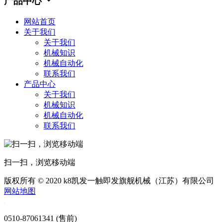
产品中心
网站首页
关于我们
关于我们
机械知识
机械自动化
联系我们
产品中心
关于我们
机械知识
机械自动化
联系我们
扫一扫，浏览移动端
版权所有 © 2020 k8凯发一触即发旗舰机械（江苏）有限公司
网站地图
0510-87061341 (售前)