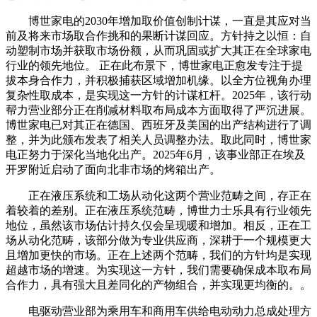
博世家电的2030年增加取价值创制计谋，一直是其应对当
前及将来市场取合作挑和的果断计谋回应。方针持之以恒：自
动塑制市场并获取市场份额，从而巩固或扩大其正在全球家电
行业的领先地位。 正在此布景下，博世家电正愈发专注于提
拔本身合作力，并积极捕获区域增加机缘。以全方位视角办理
复杂性取成本，是实现这一方针的计谋杠杆。2025年，该行动
帮力营业部分正在削减材料取布局成本方面取得了严沉进展。
博世家电已对其正在德国、西班牙及美国的出产结构进行了调
整，并为此颁布发表了相关人员调整办法。取此同时，博世家
电正努力于深化当地化出产。2025年6月，该事业部正在埃及
开罗附近启动了面向北非市场的烤箱出产。
正在液压系统和工场从动化这两个营业范畴之间，存正在
着较着的差别。正在液压系统范畴，博世力士乐具有行业领先
地位，虽然该市场估计持久仅会呈现暖和增加。相反，正在工
场从动化范畴，该部分做为专业供应商，深耕于一个规模更大
且增加更快的市场。正在上述两个范畴，我们的方针均是实现
超越市场的增速。为实现这一方针，我们需要确保成本取布局
合作力，具有强大且差同化的产物组合，并实现更均衡的。。
电驱动营业部为乘用车和商用车供给电动动力总成处理方