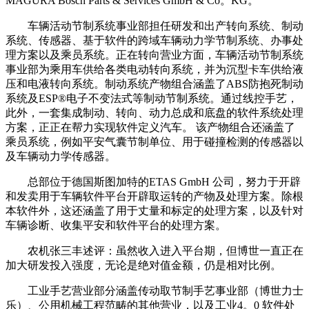
MAGURA Bosch Parts & Services GmbH & Co。KG。
车辆活动节制系统事业部担任研发和出产转向系统、制动
系统、传感器、基于软件的跨域车辆动力学节制系统、办事处
理方案以及乘员系统。正在转向营业方面，车辆活动节制系统
事业部为乘用车供给各类电动转向系统，并为沉型卡车供给液
压和电液转向系统。制动系统产物组合涵盖了ABS防抱死制动
系统及ESP®电子不变法式等制动节制系统。通过线控手艺，
此外，一套集成制动、转向、动力总成和底盘的软件系统处理
方案，正正在帮力实现软件定义汽车。 该产物组合还涵盖了
乘员系统，例如平安气囊节制单位、用于碰撞检测的传感器以
及车辆动力学传感器。
总部位于德国斯图加特的ETAS GmbH 公司，努力于开辟
和发卖用于车辆软件平台开辟取运转的产物及处理方案。除根
本软件外，这还涵盖了用于丈量和标定的处理方案，以及针对
车辆诊断、收集平安和软件平台的处理方案。
农机张三丰述评：虽然收入进入平台期，但博世一直正在
加大研发投入强度，无论是绝对值金额，仍是相对比例。
工业手艺营业部分涵盖传动取节制手艺事业部（博世力士
乐）、公用机械工程范畴的其他营业，以及工业4。0 软件处