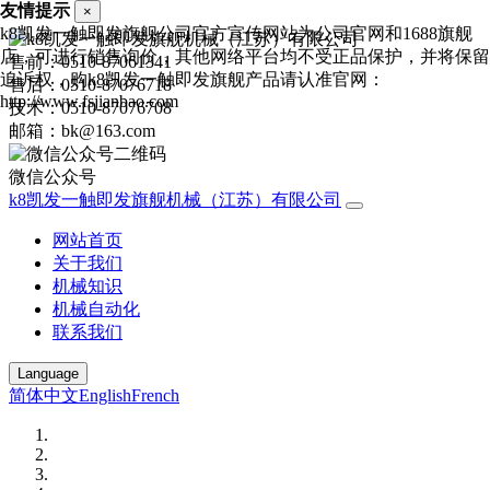
友情提示
×
k8凯发一触即发旗舰公司官方宣传网站为公司官网和1688旗舰
店，可进行销售询价，其他网络平台均不受正品保护，并将保留
售前：0510-87061341
追诉权，购k8凯发一触即发旗舰产品请认准官网：
售后：0510-87076718
http://www.fsjianbao.com
技术：0510-87076708
邮箱：bk@163.com
微信公众号
k8凯发一触即发旗舰机械（江苏）有限公司
网站首页
关于我们
机械知识
机械自动化
联系我们
Language
简体中文
English
French