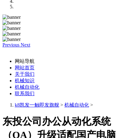
Previous
Next
网站导航
网站首页
关于我们
机械知识
机械自动化
联系我们
k8凯发一触即发旗舰
>
机械自动化
>
东投公司办公从动化系统
（OA）升级适配国产电脑