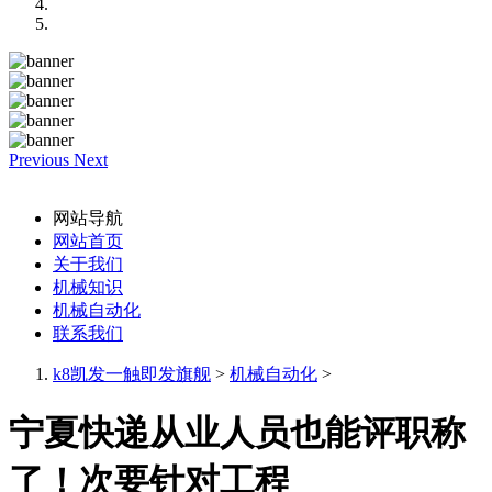
Previous
Next
网站导航
网站首页
关于我们
机械知识
机械自动化
联系我们
k8凯发一触即发旗舰
>
机械自动化
>
宁夏快递从业人员也能评职称
了！次要针对工程