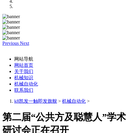
Previous
Next
网站导航
网站首页
关于我们
机械知识
机械自动化
联系我们
k8凯发一触即发旗舰
>
机械自动化
>
第二届“公共方及聪慧人”学术
研讨会正在召开