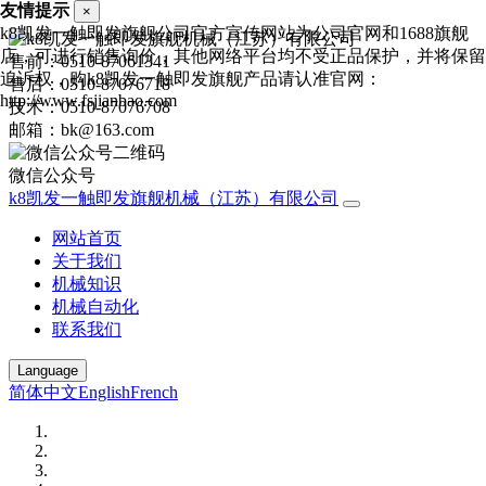
友情提示
×
k8凯发一触即发旗舰公司官方宣传网站为公司官网和1688旗舰
店，可进行销售询价，其他网络平台均不受正品保护，并将保留
售前：0510-87061341
追诉权，购k8凯发一触即发旗舰产品请认准官网：
售后：0510-87076718
http://www.fsjianbao.com
技术：0510-87076708
邮箱：bk@163.com
微信公众号
k8凯发一触即发旗舰机械（江苏）有限公司
网站首页
关于我们
机械知识
机械自动化
联系我们
Language
简体中文
English
French