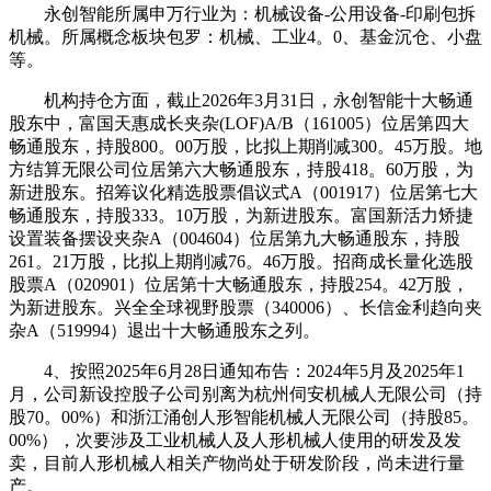
永创智能所属申万行业为：机械设备-公用设备-印刷包拆
机械。所属概念板块包罗：机械、工业4。0、基金沉仓、小盘
等。
机构持仓方面，截止2026年3月31日，永创智能十大畅通
股东中，富国天惠成长夹杂(LOF)A/B（161005）位居第四大
畅通股东，持股800。00万股，比拟上期削减300。45万股。地
方结算无限公司位居第六大畅通股东，持股418。60万股，为
新进股东。招筹议化精选股票倡议式A（001917）位居第七大
畅通股东，持股333。10万股，为新进股东。富国新活力矫捷
设置装备摆设夹杂A（004604）位居第九大畅通股东，持股
261。21万股，比拟上期削减76。46万股。招商成长量化选股
股票A（020901）位居第十大畅通股东，持股254。42万股，
为新进股东。兴全全球视野股票（340006）、长信金利趋向夹
杂A（519994）退出十大畅通股东之列。
4、按照2025年6月28日通知布告：2024年5月及2025年1
月，公司新设控股子公司别离为杭州伺安机械人无限公司（持
股70。00%）和浙江涌创人形智能机械人无限公司（持股85。
00%），次要涉及工业机械人及人形机械人使用的研发及发
卖，目前人形机械人相关产物尚处于研发阶段，尚未进行量
产。