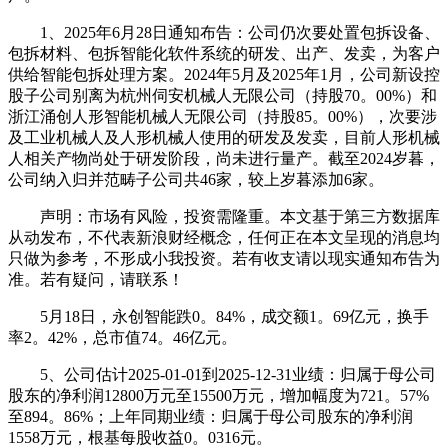
1、2025年6月28日通知布告：公司仍次要处置包拆设备、
包拆材料、包拆智能化软件系统的研发、出产、发卖，为客户
供给智能包拆处理方案。2024年5月及2025年1月，公司新设控
股子公司别离为杭州伺安机械人无限公司（持股70。00%）和
浙江涌创人形智能机械人无限公司（持股85。00%），次要涉
及工业机械人及人形机械人使用的研发及发卖，目前人形机械
人相关产物尚处于研发阶段，尚未进行量产。截至2024岁暮，
公司纳入归并范畴子公司共46家，较上岁暮添加6家。
声明：市场有风险，投资需隆重。本文基于第三方数据库
从动发布，不代表新浪财经概念，任何正在本文呈现的消息均
只做为参考，不形成小我投资。若有收支请以现实通知布告为
准。若有疑问，请联系！
5月18日，永创智能跌0。84%，成交额1。69亿元，换手
率2。42%，总市值74。46亿元。
5、公司估计2025-01-01到2025-12-31业绩：归属于母公司
股东的净利润12800万元至15500万元，增加幅度为721。57%
至894。86%；上年同期业绩：归属于母公司股东的净利润
1558万元，根基每股收益0。0316元。