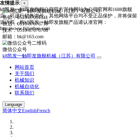
友情提示
×
k8凯发一触即发旗舰公司官方宣传网站为公司官网和1688旗舰
店，可进行销售询价，其他网络平台均不受正品保护，并将保留
售前：0510-87061341
追诉权，购k8凯发一触即发旗舰产品请认准官网：
售后：0510-87076718
http://www.fsjianbao.com
技术：0510-87076708
邮箱：bk@163.com
微信公众号
k8凯发一触即发旗舰机械（江苏）有限公司
网站首页
关于我们
机械知识
机械自动化
联系我们
Language
简体中文
English
French