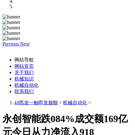
Previous
Next
网站导航
网站首页
关于我们
机械知识
机械自动化
联系我们
k8凯发一触即发旗舰
>
机械自动化
>
永创智能跌084%成交额169亿
元今日从力净流入918