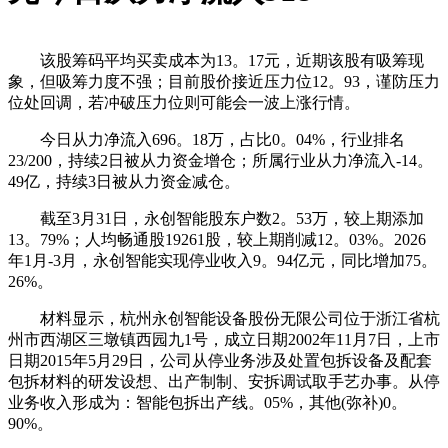
该股筹码平均买卖成本为13。17元，近期该股有吸筹现
象，但吸筹力度不强；目前股价接近压力位12。93，谨防压力
位处回调，若冲破压力位则可能会一波上涨行情。
今日从力净流入696。18万，占比0。04%，行业排名
23/200，持续2日被从力资金增仓；所属行业从力净流入-14。
49亿，持续3日被从力资金减仓。
截至3月31日，永创智能股东户数2。53万，较上期添加
13。79%；人均畅通股19261股，较上期削减12。03%。2026
年1月-3月，永创智能实现停业收入9。94亿元，同比增加75。
26%。
材料显示，杭州永创智能设备股份无限公司位于浙江省杭
州市西湖区三墩镇西园九1号，成立日期2002年11月7日，上市
日期2015年5月29日，公司从停业务涉及处置包拆设备及配套
包拆材料的研发设想、出产制制、安拆调试取手艺办事。从停
业务收入形成为：智能包拆出产线。05%，其他(弥补)0。
90%。