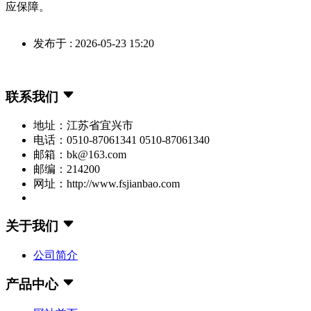
应保障。
发布于 : 2026-05-23 15:20
联系我们
地址：江苏省宜兴市
电话：0510-87061341 0510-87061340
邮箱：bk@163.com
邮编：214200
网址：http://www.fsjianbao.com
关于我们
公司简介
产品中心