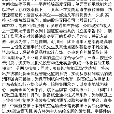
空间操纵率不脚——平库堆垛高度无限，单元面积承载能力难
以冲破；存取效率低下——叉车正在宽阔巷道中辗转腾挪，功
课流程繁复；运营成本高企——燃油叉车能耗庞大…头条 实
控人涉嫌短线日晚间，仙鹤股份无限公司（股票代码：
603733，简称“仙鹤股份”）发布通知布告称，公司现实节制人
之一王明龙于当日收到中国证监会出具的《立案奉告书》。浙
江证监局决定对其采纳责令更正的监视办理办法，并记入证
券…春风为信，共赴佳期。4月8日，比亚迪集团总部再送高朋
——世恒集团董事长张凯先生及其焦点团队莅临参不雅交换。
毕总指出，经销商是品牌毗连市场、办事客户的桥梁取纽带，
世恒集团做为比亚迪叉车的焦点计谋合做伙伴，一直…按照公
示消息，沉庆玖龙拟总投资60亿元实施“浆纸一体化智能工场
项目”，分两期扶植：同时，项目以“智能工场”为方针，将来
出产线将配备全流程智能化监测系统，实现从原料到成品的减
污降碳协同管控，为保守制纸向“绿色智…财富纸业传媒是由
广东省制纸行业协会从办，怡悦集团承办，以华南地域为核
心，面向全国的全平台。旗下品牌有《财富纸业》、《糊口用
纸取卫生用品》月刊、财富纸业通小法式等系列，为制纸及上
下业企业打制更为高效务实的沟通互动取营销推广平台。商务
部：中国航空按照本身航空运输成长需要将按照贸易化准绳引
进200架波音飞机 美方将为中方供给充脚的策动机、零部件供