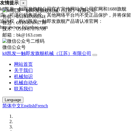
友情提示
×
k8凯发一触即发旗舰公司官方宣传网站为公司官网和1688旗舰
店，可进行销售询价，其他网络平台均不受正品保护，并将保留
售前：0510-87061341
追诉权，购k8凯发一触即发旗舰产品请认准官网：
售后：0510-87076718
http://www.fsjianbao.com
技术：0510-87076708
邮箱：bk@163.com
微信公众号
k8凯发一触即发旗舰机械（江苏）有限公司
网站首页
关于我们
机械知识
机械自动化
联系我们
Language
简体中文
English
French