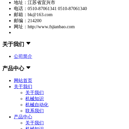
地址：江苏省宜兴市
电话：0510-87061341 0510-87061340
邮箱：bk@163.com
邮编：214200
网址：http://www.fsjianbao.com
关于我们
公司简介
产品中心
网站首页
关于我们
关于我们
机械知识
机械自动化
联系我们
产品中心
关于我们
机械知识