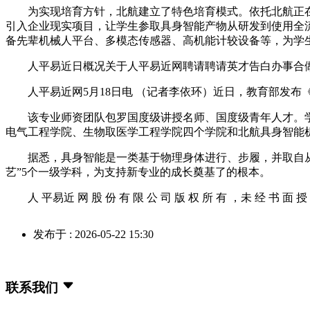
为实现培育方针，北航建立了特色培育模式。依托北航正在“机
引入企业现实项目，让学生参取具身智能产物从研发到使用全
备先辈机械人平台、多模态传感器、高机能计较设备等，为学
人平易近日概况关于人平易近网聘请聘请英才告白办事合做
人平易近网5月18日电 （记者李依环）近日，教育部发布《
该专业师资团队包罗国度级讲授名师、国度级青年人才。学
电气工程学院、生物取医学工程学院四个学院和北航具身智能
据悉，具身智能是一类基于物理身体进行、步履，并取自从交互
艺”5个一级学科，为支持新专业的成长奠基了的根本。
人 平易近 网 股 份 有 限 公 司 版 权 所 有 ，未 经 书 面 授 
发布于 : 2026-05-22 15:30
联系我们