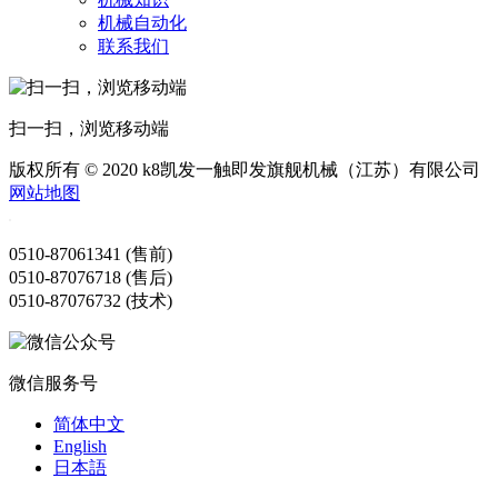
机械自动化
联系我们
扫一扫，浏览移动端
版权所有 © 2020 k8凯发一触即发旗舰机械（江苏）有限公司
网站地图
0510-87061341 (售前)
0510-87076718 (售后)
0510-87076732 (技术)
微信服务号
简体中文
English
日本語