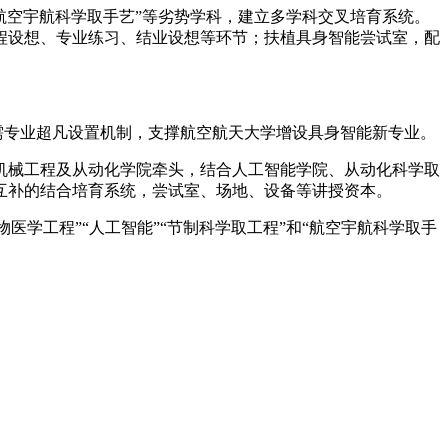
“航空宇航科学取手艺”等劣势学科，建立多学科交叉培育系统。
程设想、专业练习、结业设想等环节；扶植具身智能尝试室，配
需专业超凡设置机制，支撑航空航天大学增设具身智能新专业。
械工程及从动化学院牵头，结合人工智能学院、从动化科学取
互补的结合培育系统，尝试室、场地、设备等讲授资本。
学工程”“人工智能”“节制科学取工程”和“航空宇航科学取手