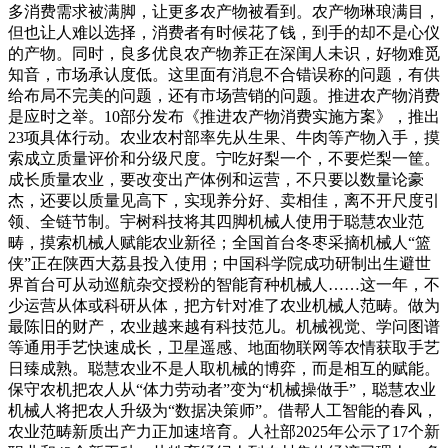
多消费需求被满脚，让更多农产物被看到。农产物琳琅满目，
但也让人难以选择，消费者有时候花了钱，到手的却不是心仪
的产物。同时，良多优良农产物养正在深闺人未识，好物难觅
知音，市场承认度低。这里面有消息不合错误称的问题，有供
给布局不完美的问题，还有市场营销的问题。推进农产物消费
是应时之举。10部分发布《推进农产物消费实施方案》，推出
23项具体行动。农业农村部率先从生果、牛肉等产物入手，摸
索成立质量评价和分级尺度。宁吃好梨一个，不要烂梨一筐。
成长质量农业，要改变出产体例和运营，不只要以数量论豪
杰，还要以质量见高下，实现养分好、卖相佳，离不开尺度引
领、全链节制。宇树科技将其四脚机械人使用于聪慧农业范
畴，摸索机械人赋能农业新径；全国首台冬枣采摘机械人“篮
侠”正在陕西大荔县投入使用；中国科学院成功研制出生避世
界首台可从动巡航杂交授粉的智能育种机械人……这一年，不
少运营从体或科研从体，把方针对准了农业机械人范畴。做为
最陈旧的财产，农业越来越有科技范儿。机械视觉、学问图谱
等通用手艺快速成长，卫星遥感、地面物联网等农情获取手艺
日臻成熟。聪慧农业不是人取机械的博弈，而是相互的赋能。
保守农机把农人从“体力劳动者”变为“机械操做手”，聪慧农业
机械人将把农人升级为“数据决策师”。借帮人工智能的春风，
农业范畴新质出产力正加速培育。人社部2025年公示了17个新