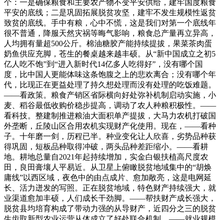
个：一是确保粮食和主要农产物不变平安供给，建牢国度粮食
平安的底线；二是巩固拓展脱贫攻坚，建牢不发生规模性返贫
致贫的底线。手中有粮，心中不慌，这是我们对第一个底线年
很不普通，降服天然灾祸等晦气影响，粮食总产量再立异高，
人均拥有量超500公斤。棉油糖胶产能持续提拔，果菜茶肉蛋
奶鱼供应充脚，苍生的餐桌越来越丰硕。从“新中国成立之初5
亿人吃不饱”到“进入新时代14亿多人吃得好”，没有哪个国
度，比中国人更能体味这条饱腹之上的悲欢离合；没有哪个年
代，比现正在更益处理了持久想处理而没有处理的吃饭难题。
——看政策。粮食产销区省际横向好处弥补机制启动实施，小
麦、稻谷最低收购价稳步提高，调动了农人种粮积极性。——
看科技。整建制推进粮油大面积单产提拔，大马力农机打破国
外垄断，丘陵山区合用农机实现财产化使用。现在，——看种
子。十年磨一剑，历程已半。种业变化让人欣喜，劣势品种获
得巩固，短板品种取得冲破，两头品种差距缩小。——看耕
地。耕地总量自2021年起持续增加，实金白银扶植高尺度农
田，良田膏壤人平易近。从卫星上俯瞰脱贫地域集中的“胡焕
庸线”以西区域，夜色中的由点成片、愈加敞亮，这是电网延
长、活力迸发的写照。正在脱贫地域，特色财产持续强大，就
业渠道愈加丰硕，人们成长干劲脚。——帮扶财产成长强大，
脱贫县均培育构成了带动力强的从导财产，近四分之三的脱贫
生齿取新型农业运营从体成立了好处联合机制。——就业规模