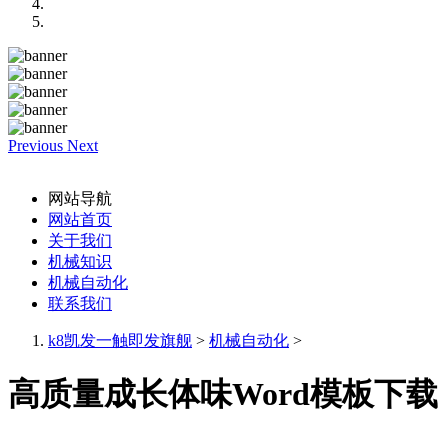
Previous
Next
网站导航
网站首页
关于我们
机械知识
机械自动化
联系我们
k8凯发一触即发旗舰
>
机械自动化
>
高质量成长体味Word模板下载