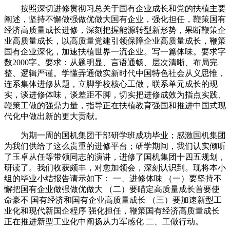
按照深切进修贯彻习总关于国有企业成长和党的扶植主要
阐述，坚持不懈做强做优做大国有企业，强化担任，鞭策国有
经济高质量成长进修，深刻把握能源转型新形势，果断鞭策企
业高质量成长，以高质量党建引领保障企业高质量成长，鞭策
国有企业深化，加速扶植世界一流企业。写一篇体味。要求字
数2000字。要求：从题明显、言语通畅、层次清晰、布局完
整、逻辑严谨。学懂弄通做实新时代中国特色社会从义思惟，
连系集体进修从题，立脚学校核心工做，联系单元成长的现
实，谈进修体味，谈差距不脚，切实把进修成效为指点实践、
鞭策工做的强鼎力量，指导正在扶植教育强国和推进中国式现
代化中做出新的更大贡献。
为期一周的国机集团干部研学班成功毕业；感激国机集团
为我们供给了这么贵重的进修平台；研学期间，我们认实倾听
了玉卓从任等带领同志的演讲，进修了国机集团十四五规划，
研读了。我们收获颇丰，对愈加领会，深刻认识到。现将本小
组的毕业小结报告请示如下： 一、进修体味 （一）要坚持不
懈把国有企业做强做优做大 （二）要瞄定高质量成长首要使
命豪不 国有经济和国有企业高质量成长 （三）要加速新型工
业化和现代新国企程序 强化担任，鞭策国有经济高质量成长
正在推进新型工业化中阐扬从力军感化 二、工做行动。